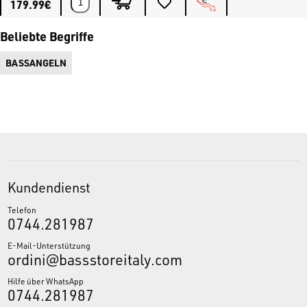
Barsch, Rapfen und Hecht.
179.99€
Finden Sie die neuen
Abu Garcia Revo X Voltiq
Baitcast-Rollen unter
Beliebte Begriffe
www.bassstoreitaly.com
, dem größten Marktplatz in Europa für
Angler. Über 50.000 Artikel, Originalprodukte und Top-Bewertungen.
BASSANGELN
Kundendienst
Telefon
0744.281987
E-Mail-Unterstützung
ordini@bassstoreitaly.com
Hilfe über WhatsApp
0744.281987