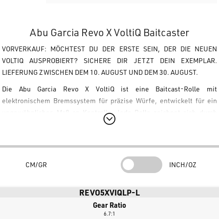
Abu Garcia Revo X VoltiQ Baitcaster
VORVERKAUF: MÖCHTEST DU DER ERSTE SEIN, DER DIE NEUEN
VOLTIQ AUSPROBIERT? SICHERE DIR JETZT DEIN EXEMPLAR.
LIEFERUNG ZWISCHEN DEM 10. AUGUST UND DEM 30. AUGUST.
Die
Abu Garcia Revo X VoltiQ
ist eine Baitcast-Rolle mit
elektronischem Bremssystem für präzise Würfe, entwickelt für ein
ungewöhnliches Maß an Kontrolle. Jede Rolle zeichnet sich durch
eine asymmetrische Form für beeindruckende Palmability und einen
leichten C6-Carbon-Rahmen aus, der die Ausrichtung der Getriebe
unter Last sicherstellt.
Technische Merkmale
CM/GR
INCH/OZ
VoltiQ-Technologie:
Wasserdichtes (IPX8) elektronisches
REVO5XVIQLP-L
Bremssystem für automatische Spulenanpassungen.
Gear Ratio
EXD-Konzept:
Schnurführer nach vorne geschoben für weniger
6.7:1