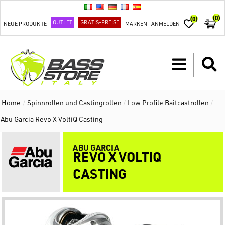
(0)
(0)
OUTLET
GRATIS-PREISE
NEUE PRODUKTE
MARKEN
ANMELDEN
Home
/
Spinnrollen und Castingrollen
/
Low Profile Baitcastrollen
/
Abu Garcia Revo X VoltiQ Casting
ABU GARCIA
REVO X VOLTIQ
CASTING