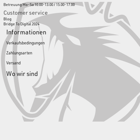
Betreuung Mo-Sa 10.00-13.00 / 15.00-17.00
Customer service
Blog
Bridge To Digital 2024
Informationen
Verkaufsbedingungen
Zahlungsarten
Versand
Wo wir sind