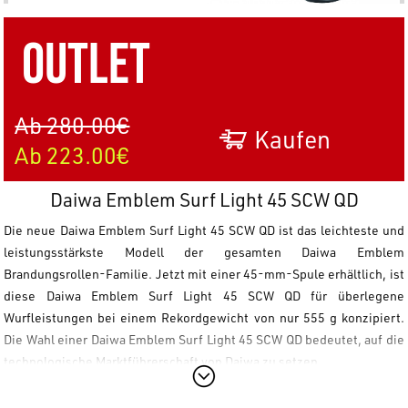
OUTLET
Ab 280.00€
Kaufen
Ab 223.00€
Daiwa Emblem Surf Light 45 SCW QD
Die neue
Daiwa Emblem Surf Light 45 SCW QD
ist das leichteste und
leistungsstärkste Modell der gesamten
Daiwa
Emblem
Brandungsrollen-Familie. Jetzt mit einer 45-mm-Spule erhältlich, ist
diese
Daiwa Emblem Surf Light 45 SCW QD
für überlegene
Wurfleistungen bei einem Rekordgewicht von nur 555 g konzipiert.
Die Wahl einer
Daiwa Emblem Surf Light 45 SCW QD
bedeutet, auf die
technologische Marktführerschaft von
Daiwa
zu setzen.
Hauptmerkmale der Daiwa Emblem Surf Light 45 SCW QD