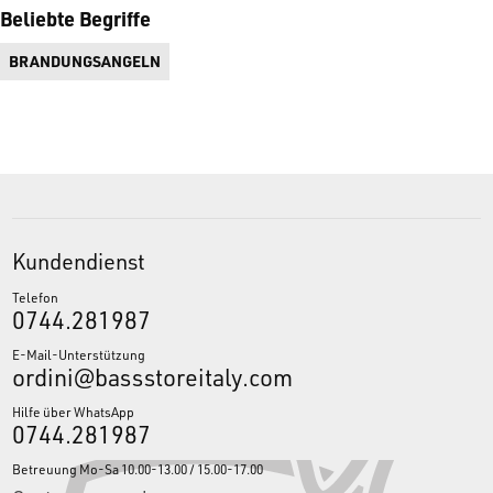
Quick Drag (QD) Bremse und Magsealed Technologie
Beliebte Begriffe
6 Kugellager (davon 5 korrosionsbeständige CRBB)
BRANDUNGSANGELN
45mm Aluminiumspule plus Ersatzspule
Häufig gestellte Fragen (FAQ) - Daiwa Emblem Surf Light 45
SCW QD
Was sind die spezifischen Eigenschaften des
Produkts?
Die
Daiwa Emblem Surf Light 45 SCW QD
ist eine
ultraleichte Brandungsrolle mit 45mm Spule, Zaion V Rotor und
Kundendienst
Magsealed Schutzsystem.
Telefon
Was sind die drei Hauptgründe, es zu wählen?
1. Extreme
0744.281987
Wurfleistung; 2. Rekordverdächtige Leichtigkeit von nur 555g;
3. Hohe Salzwasserbeständigkeit.
E-Mail-Unterstützung
ordini@bassstoreitaly.com
Für welche Angeltechniken ist dieses Produkt gedacht?
Dieses
Hilfe über WhatsApp
Produkt ist speziell für das Brandungsangeln (Surfcasting) und
0744.281987
das Weitwurf-Grundangeln im Meer konzipiert.
Betreuung Mo-Sa 10.00-13.00 / 15.00-17.00
Kaufen Sie die Daiwa Emblem Surf Light 45 SCW QD Rolle und alle