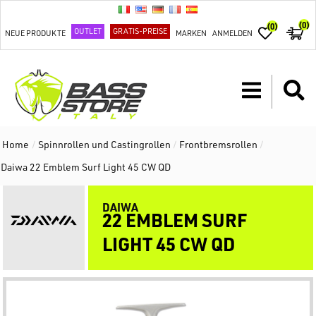
(0)
(0)
OUTLET
GRATIS-PREISE
NEUE PRODUKTE
MARKEN
ANMELDEN
Home
/
Spinnrollen und Castingrollen
/
Frontbremsrollen
/
Daiwa 22 Emblem Surf Light 45 CW QD
DAIWA
22 EMBLEM SURF
LIGHT 45 CW QD