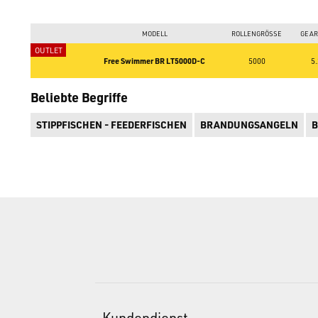
MODELL
ROLLENGRÖSSE
GEAR
Free Swimmer BR LT5000D-C
5000
5.
Beliebte Begriffe
STIPPFISCHEN - FEEDERFISCHEN
BRANDUNGSANGELN
B
Kundendienst