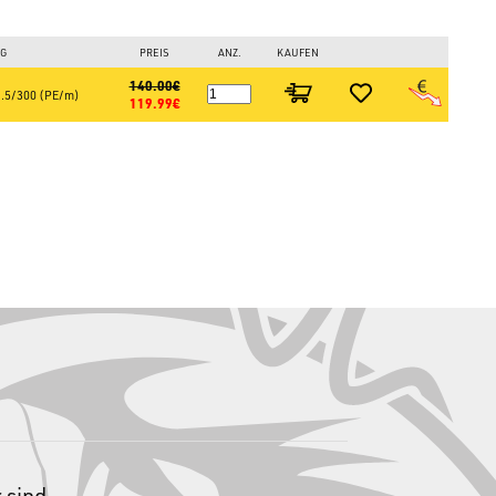
G
PREIS
ANZ.
KAUFEN
140.00€
.5/300 (PE/m)
119.99€
reitaly.com
, Europas größtem Online-Angelshop!
 sind