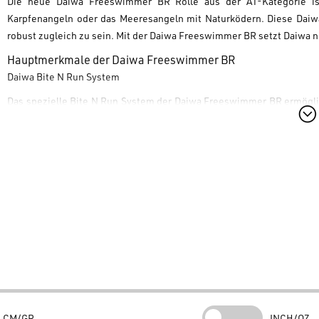
Die neue
Daiwa Freeswimmer BR
Rolle aus der AT-Kategorie ist
Karpfenangeln oder das Meeresangeln mit Naturködern. Diese
Daiw
robust zugleich zu sein. Mit der
Daiwa Freeswimmer BR
setzt
Daiwa
n
Hauptmerkmale der Daiwa Freeswimmer BR
Daiwa Bite N Run System
Das spezielle
Bite N Run
System der
Daiwa Freeswimmer BR
ermöglic
der
Daiwa Freeswimmer BR
dreht, schaltet sich der Freilauf automat
Airdrive Design und Leistung
Dank des
Airdrive Designs
ist die
Daiwa Freeswimmer BR
leichte
der
Daiwa Freeswimmer BR
ein reibungsloses Handling am Wasser.
ATD Type - L Bremse
Das neue
ATD Type - L
Bremssystem macht die
Daiwa Freeswimme
BR
ist die perfekte Wahl für
Daiwa
Fans, die Wert auf Qualität beim F
Technische Spezifikationen Daiwa
AIRDRIVE DESIGN
CM/GR
INCH/OZ