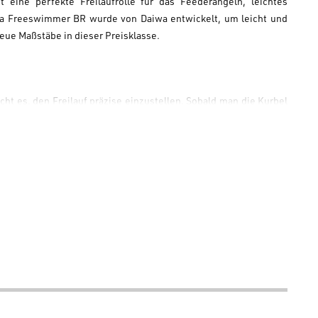
 eine perfekte Freilaufrolle für das Feederangeln, leichtes
a Freeswimmer BR
wurde von
Daiwa
entwickelt, um leicht und
eue Maßstäbe in dieser Preisklasse.
ht es, den Freilauf präzise einzustellen. Sobald man die Kurbel
isch ab, und man wechselt in den klassischen
Daiwa
Drill-Modus.
r und reaktionsfreudiger beim Einholen.
Daiwa
garantiert mit
r BR
im Drill weicher und progressiver. Die
Daiwa Freeswimmer
eeder- oder Meeresangeln legen.