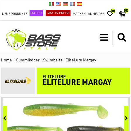
(0)
(0)
OUTLET
GRATIS-PREISE
NEUE PRODUKTE
MARKEN
ANMELDEN
Home
/
Gummiköder
/
Swimbaits
/
EliteLure Margay
ELITELURE
ELITELURE MARGAY