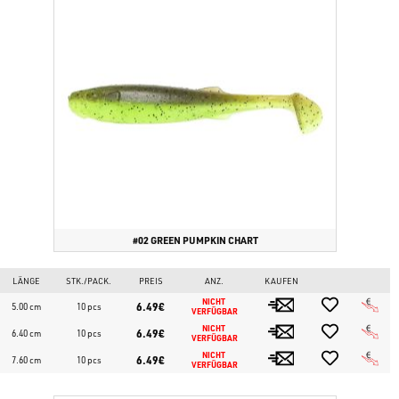
#02 GREEN PUMPKIN CHART
LÄNGE
STK./PACK.
PREIS
ANZ.
KAUFEN
NICHT 
6.49€
5.00 cm
10 pcs
VERFÜGBAR
NICHT 
6.49€
6.40 cm
10 pcs
VERFÜGBAR
NICHT 
6.49€
7.60 cm
10 pcs
VERFÜGBAR