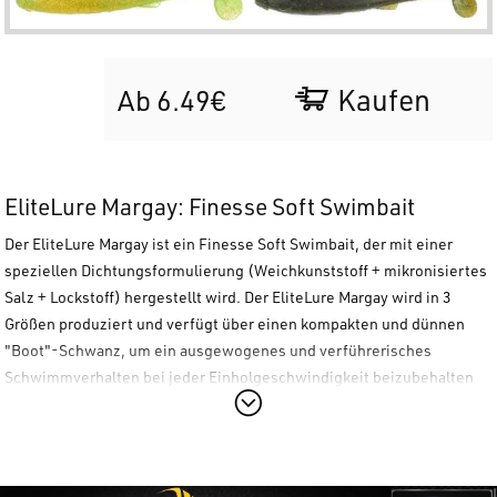
Kaufen
Ab 6.49€
EliteLure
Margay
: Finesse Soft Swimbait
Der
EliteLure
Margay
ist ein Finesse Soft Swimbait, der mit einer
speziellen Dichtungsformulierung (Weichkunststoff + mikronisiertes
Salz + Lockstoff) hergestellt wird. Der
EliteLure
Margay
wird in 3
Größen produziert und verfügt über einen kompakten und dünnen
"Boot"-Schwanz, um ein ausgewogenes und verführerisches
Schwimmverhalten bei jeder Einholgeschwindigkeit beizubehalten
(der Schwanz erreicht eine seitliche Aktion von beachtlichen 110°).
Das verstärkte Kopfdesign wurde für Langlebigkeit und eine stabile
Montage während des Wurfs oder bei Hängern entwickelt.
Ausgewogene Aktion und Design