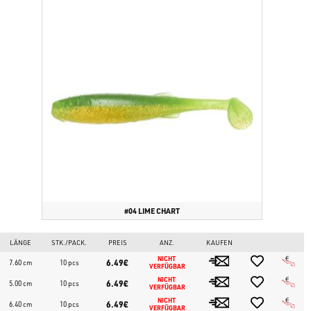
#04 LIME CHART
LÄNGE
STK./PACK.
PREIS
ANZ.
KAUFEN
NICHT 
6.49€
7.60 cm
10 pcs
VERFÜGBAR
NICHT 
6.49€
5.00 cm
10 pcs
VERFÜGBAR
NICHT 
6.49€
6.40 cm
10 pcs
VERFÜGBAR