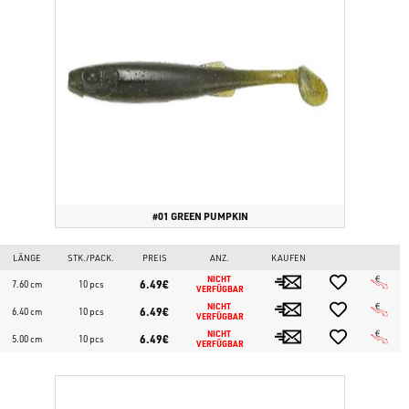
den Boden "geschleift" werden.
Kaufen Sie originale
EliteLure
Köder und
EliteLure
Zubehör auf
www.bassstoreitaly.com
, dem größten Marktplatz für
Angelausrüstung für Lurefishing und Bassfishing in Europa.
Blitzschneller Versand direkt aus unserem internen Lager! Über
50.000 Artikel dauerhaft auf Lager.
#01 GREEN PUMPKIN
LÄNGE
STK./PACK.
PREIS
ANZ.
KAUFEN
NICHT 
6.49€
7.60 cm
10 pcs
VERFÜGBAR
NICHT 
6.49€
6.40 cm
10 pcs
VERFÜGBAR
NICHT 
6.49€
5.00 cm
10 pcs
VERFÜGBAR