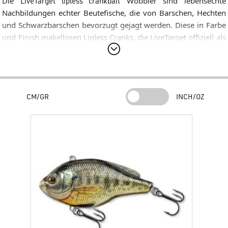
Die
LiveTarget lipless crankbait
Wobbler sind lebensechte
Nachbildungen echter Beutefische, die von Barschen, Hechten
und Schwarzbarschen bevorzugt gejagt werden. Diese in Farbe
und Finish makellosen Lipless Cranks, die LiveTarget offiziell als
RattleBait
bezeichnet, um ihre extrem hohe akustische Wirkung
zu betonen, wirken absolut naturgetreu: Sie imitieren perfekt
den Bluegill (Blauen Sonnenbarsch), den Gemeinen
Sonnenbarsch und andere extrem begehrte Beutefische.
CM/GR
INCH/OZ
Ausgestattet mit einem attraktiven Innenschall (Rattle), eignen
sich die
LiveTarget lipless crankbait
Köder hervorragend für den
Einsatz im Freiwasser oder in der Nähe von krautigen
Strukturen. Bestückt mit ultrascharfen, hochfesten
Drillingshaken garantiert jeder einzelne
LiveTarget lipless
crankbait
sichere Hakeigenschaften und maximale
Fangergebnisse.
Hauptmerkmale
Offizielle LiveTarget Bezeichnung:
Vom Hersteller
ausdrücklich als
RattleBait
klassifiziert, um die Bedeutung