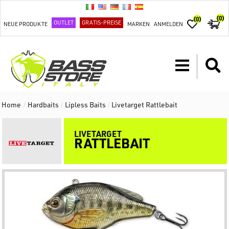
(0)
(0)
OUTLET
GRATIS-PREISE
NEUE PRODUKTE
MARKEN
ANMELDEN
Home
/
Hardbaits
/
Lipless Baits
/
Livetarget Rattlebait
LIVETARGET
RATTLEBAIT