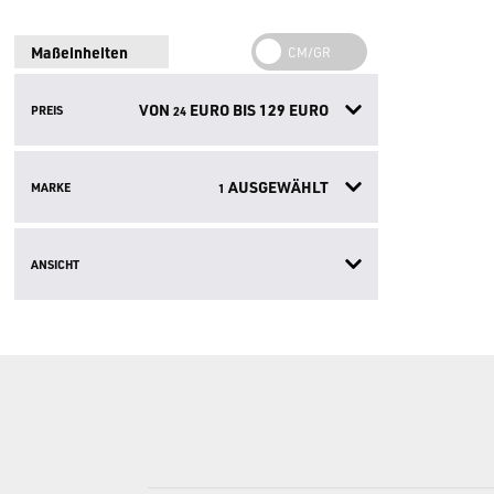
Maßeinheiten
VON
EURO BIS
129
EURO
PREIS
24
AUSGEWÄHLT
MARKE
1
ANSICHT