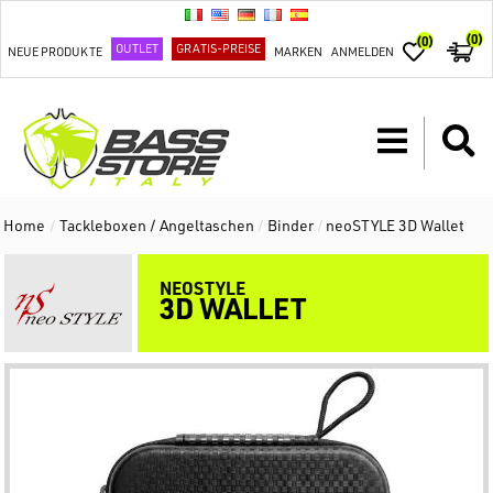
(0)
(0)
OUTLET
GRATIS-PREISE
NEUE PRODUKTE
MARKEN
ANMELDEN
Home
/
Tackleboxen / Angeltaschen
/
Binder
/
neoSTYLE 3D Wallet
NEOSTYLE
3D WALLET