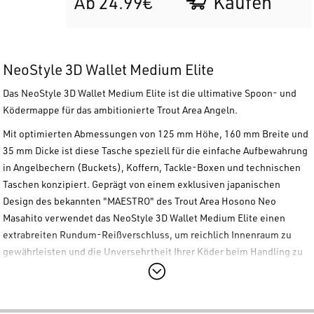
Kaufen
Ab 24.99€
NeoStyle 3D Wallet Medium Elite
Das
NeoStyle 3D Wallet Medium Elite
ist die ultimative Spoon- und
Ködermappe für das ambitionierte Trout Area Angeln.
Mit optimierten Abmessungen von 125 mm Höhe, 160 mm Breite und
35 mm Dicke ist diese Tasche speziell für die einfache Aufbewahrung
in Angelbechern (Buckets), Koffern, Tackle-Boxen und technischen
Taschen konzipiert. Geprägt von einem exklusiven japanischen
Design des bekannten "MAESTRO" des Trout Area
Hosono Neo
Masahito
verwendet das
NeoStyle 3D Wallet Medium Elite
einen
extrabreiten Rundum-Reißverschluss, um reichlich Innenraum zu
gewährleisten und die Unversehrtheit Ihrer Köder beim Handling zu
schützen.
Die Praktikabilität wird durch das Vorhandensein eines
Identifikationsfeldes (Name Space) auf dem Seitenprofil des