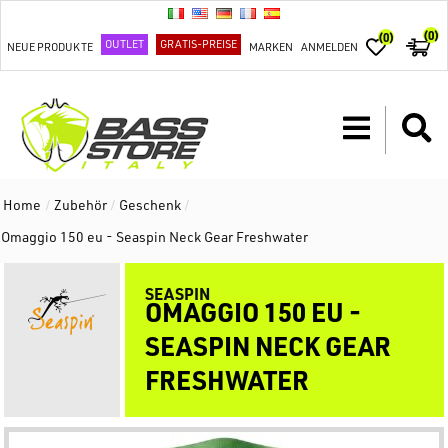
(0)
(0)
OUTLET
GRATIS-PREISE
NEUE PRODUKTE
MARKEN
ANMELDEN
Home
/
Zubehör
/
Geschenk
/
Omaggio 150 eu - Seaspin Neck Gear Freshwater
SEASPIN
OMAGGIO 150 EU -
SEASPIN NECK GEAR
FRESHWATER