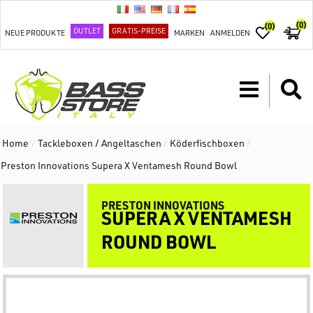
(0)
(0)
OUTLET
GRATIS-PREISE
NEUE PRODUKTE
MARKEN
ANMELDEN
Home
/
Tackleboxen / Angeltaschen
/
Köderfischboxen
/
Preston Innovations Supera X Ventamesh Round Bowl
PRESTON INNOVATIONS
SUPERA X VENTAMESH
ROUND BOWL