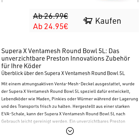
Ab 26.99€
Kaufen
Ab 24.95€
Supera X Ventamesh Round Bowl 5L: Das
unverzichtbare Preston Innovations Zubehör
für Ihre Köder
Überblick über den Supera X Ventamesh Round Bowl 5L
Mit einem atmungsaktiven Venta-Mesh-Deckel ausgestattet, wurde
der
Supera X Ventamesh Round Bowl 5L
speziell dafür entwickelt,
Lebendköder wie Maden, Pinkies oder Würmer während der Lagerung
und des Transports frisch zu halten. Hergestellt aus einer starken
EVA-Schale, kann der
Supera X Ventamesh Round Bowl 5L
nach
Gebrauch leicht gereinigt werden. Ein unverzichtbares
Preston
Innovations
Zubehör für Liebhaber des Feeder- und Match-Angelns.
Technische Merkmale des Supera X Ventamesh Round Bowl 5L: