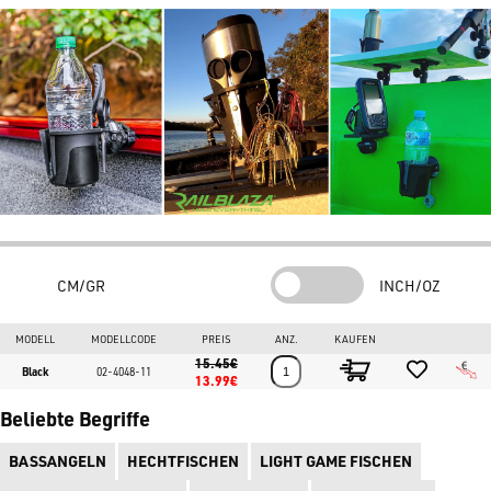
oder schnellen Fahrten Stabilität zu bieten.
Hauptmerkmale:
Schneller Zugriff:
Halten Sie Ihre Lieblingsgetränke und -becher bequem in
Reichweite. Die Form ist so konzipiert, dass das Greifen und
schnelle Platzieren des Behälters erleichtert wird.
Plug & Play System:
Es lässt sich schnell und einfach an jeder mit dem StarPort-
System kompatiblen Basis befestigen. Montage und
CM/GR
INCH/OZ
Demontage sind in Sekundenschnelle ohne Werkzeug erledigt.
Vielseitiger Organizer:
MODELL
MODELLCODE
PREIS
ANZ.
KAUFEN
15.45€
Nicht nur Getränke! Der
RAILBLAZA DrinkHold
ist perfekt für
Black
02-4048-11
13.99€
Flaschen, Kaffeetassen, Gläser aller Art, aber auch für
Beliebte Begriffe
Kunstköder und Angelzangen geeignet und verwandelt sich in
ein kleines Servicefach.
BASSANGELN
HECHTFISCHEN
LIGHT GAME FISCHEN
Maximale Flexibilität: