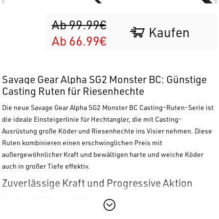
Ab 99.99€
Kaufen
Ab 66.99€
Savage Gear Alpha SG2 Monster BC: Günstige
Casting Ruten für Riesenhechte
Die neue
Savage Gear Alpha SG2 Monster BC
Casting-Ruten-Serie ist
die ideale Einsteigerlinie für Hechtangler, die mit Casting-
Ausrüstung
große Köder und Riesenhechte
ins Visier nehmen. Diese
Ruten kombinieren einen erschwinglichen Preis mit
außergewöhnlicher Kraft und bewältigen harte und weiche Köder
auch in großer Tiefe effektiv.
Zuverlässige Kraft und Progressive Aktion
Die Alpha SG2 Monster BC Ruten sind kraftvoll und besitzen einen
progressiven Blank
, der maximale Leistung mit den größten