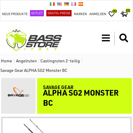
(0)
(0)
OUTLET
GRATIS-PREISE
NEUE PRODUKTE
MARKEN
ANMELDEN
Home
/
Angelruten
/
Castingruten 2-teilig
/
Savage Gear ALPHA SG2 Monster BC
SAVAGE GEAR
ALPHA SG2 MONSTER
BC