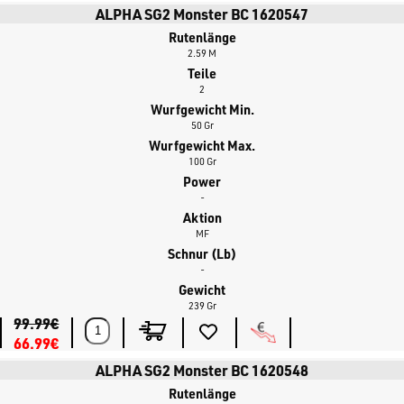
Rute jetzt auf
Bassstoreitaly.com
, dem größten Online-Shop für
ALPHA SG2 Monster BC 1620547
Angelsport in Europa, natürlich sofort lieferbar!
Rutenlänge
2.59 M
Teile
2
Wurfgewicht Min.
50 Gr
Wurfgewicht Max.
100 Gr
Power
-
Aktion
MF
Schnur (lb)
-
Gewicht
239 Gr
99.99€
66.99€
ALPHA SG2 Monster BC 1620548
Rutenlänge