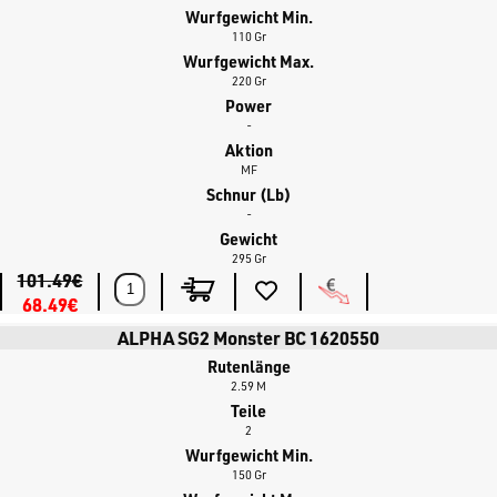
Wurfgewicht Min.
110 Gr
Wurfgewicht Max.
220 Gr
Power
-
Aktion
MF
Schnur (lb)
-
Gewicht
295 Gr
101.49€
68.49€
ALPHA SG2 Monster BC 1620550
Rutenlänge
2.59 M
Teile
2
Wurfgewicht Min.
150 Gr