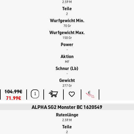
2.59 M
Teile
2
Wurfgewicht Min.
70 Gr
Wurfgewicht Max.
150 Gr
Power
-
Aktion
MF
Schnur (lb)
-
Gewicht
277 Gr
104.99€
71.99€
ALPHA SG2 Monster BC 1620549
Rutenlänge
2.59 M
Teile
2