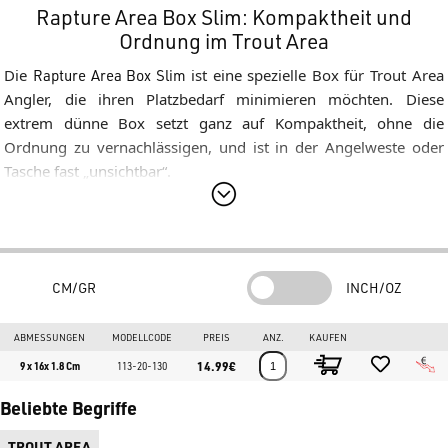
Rapture Area Box Slim: Kompaktheit und
Ordnung im Trout Area
Die
Rapture Area Box Slim
ist eine spezielle Box für Trout Area
Angler, die ihren Platzbedarf minimieren möchten. Diese
extrem dünne Box setzt ganz auf Kompaktheit, ohne die
Ordnung zu vernachlässigen, und ist in der Angelweste oder
Tasche fast „unsichtbar“.
Extra-Slim Design
Mit einer Dicke von nur
1.8 cm
macht die „Slim“-Version ihrem
Namen alle Ehre. Sie ist so konzipiert, dass sie leicht in engste
Taschen gleitet oder in großen Mengen in Wettbewerbsboxen
CM/GR
INCH/OZ
gestapelt werden kann, wobei jeder Millimeter Platz optimal
genutzt wird.
ABMESSUNGEN
MODELLCODE
PREIS
ANZ.
KAUFEN
Interne Organisation
14.99€
9 x 16x 1.8 Cm
113-20-130
Die
Rapture Area Box Slim
bietet gezielte Lösungen für das
Beliebte Begriffe
Management von Spoons:
TROUT AREA