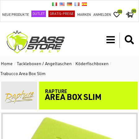
(0)
(0)
OUTLET
GRATIS-PREISE
NEUE PRODUKTE
MARKEN
ANMELDEN
Home
/
Tackleboxen / Angeltaschen
/
Köderfischboxen
/
Trabucco Area Box Slim
RAPTURE
AREA BOX SLIM