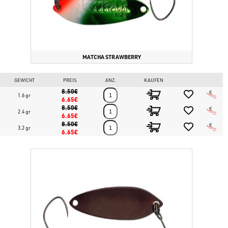
MATCHA STRAWBERRY
GEWICHT
PREIS
ANZ.
KAUFEN
8.50€
1.6 gr
6.65€
8.50€
2.4 gr
6.65€
8.50€
3.2 gr
6.65€