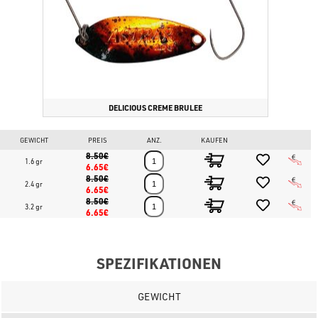
DELICIOUS CREME BRULEE
GEWICHT
PREIS
ANZ.
KAUFEN
8.50€
1.6 gr
6.65€
8.50€
2.4 gr
6.65€
8.50€
3.2 gr
6.65€
SPEZIFIKATIONEN
GEWICHT