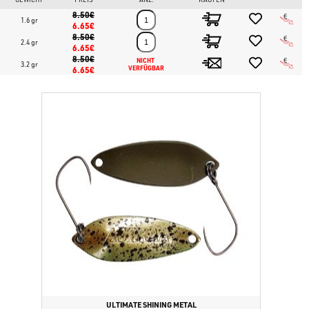
8.50€
1.6 gr
6.65€
8.50€
2.4 gr
6.65€
8.50€
NICHT 
3.2 gr
6.65€
VERFÜGBAR
ULTIMATE SHINING METAL