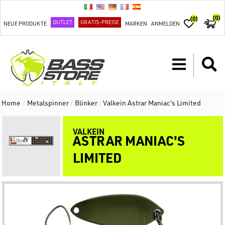
(0)
(0)
OUTLET
GRATIS-PREISE
NEUE PRODUKTE
MARKEN
ANMELDEN
Home
/
Metalspinner
/
Blinker
/
Valkein Astrar Maniac's Limited
VALKEIN
ASTRAR MANIAC'S
LIMITED