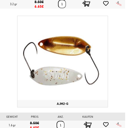
8.50€
3.2 gr
6.65€
AJM2-G
GEWICHT
PREIS
ANZ.
KAUFEN
8.50€
1.6 gr
6.65€