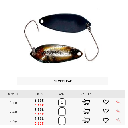
SILVER LEAF
GEWICHT
PREIS
ANZ.
KAUFEN
8.50€
1.6 gr
6.65€
8.50€
2.4 gr
6.65€
8.50€
3.2 gr
6.65€