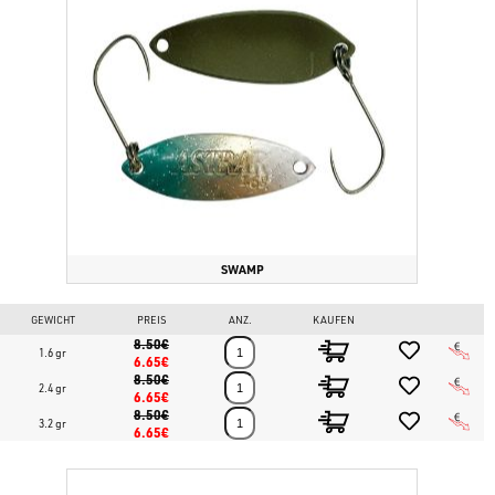
SWAMP
GEWICHT
PREIS
ANZ.
KAUFEN
8.50€
1.6 gr
6.65€
8.50€
2.4 gr
6.65€
8.50€
3.2 gr
6.65€