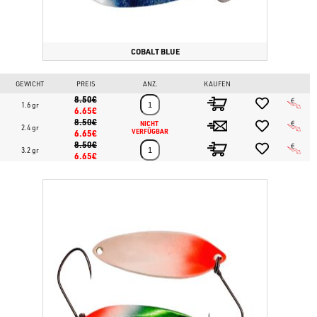
COBALT BLUE
GEWICHT
PREIS
ANZ.
KAUFEN
8.50€
1.6 gr
6.65€
8.50€
NICHT 
2.4 gr
6.65€
VERFÜGBAR
8.50€
3.2 gr
6.65€