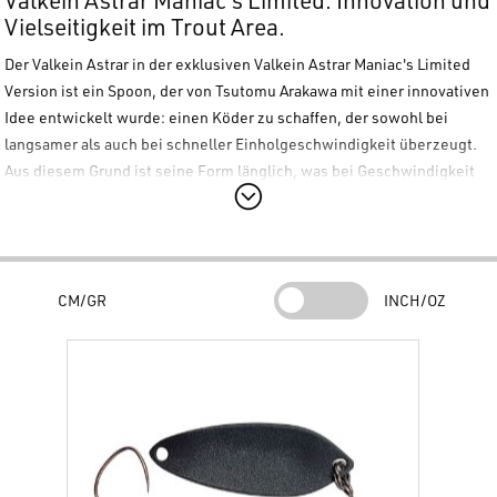
Vielseitigkeit im Trout Area.
Der
Valkein Astrar
in der exklusiven
Valkein Astrar Maniac's Limited
Version ist ein Spoon, der von Tsutomu Arakawa mit einer innovativen
Idee entwickelt wurde: einen Köder zu schaffen, der sowohl bei
langsamer als auch bei schneller Einholgeschwindigkeit überzeugt.
Aus diesem Grund ist seine Form länglich, was bei Geschwindigkeit
für die richtige Oszillation und bei langsamem Einholen für ein weites
Rollen sorgt. Diese limitierte Farbserie ist ein begehrtes
Sammlerstück. Ausgestattet mit einem Einzelhaken ohne
Widerhaken.
CM/GR
INCH/OZ
Hauptmerkmale:
Design von Tsutomu Arakawa:
Entwickelt, um unabhängig von der vom Angler gewählten
Einholgeschwindigkeit eine konstante Leistung zu erbringen.
Längliches Profil:
Die spezifische Form ermöglicht eine stabile Lage bei schnellem