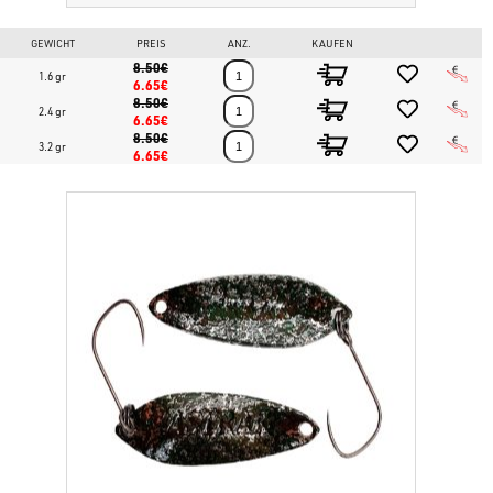
GEWICHT
PREIS
ANZ.
KAUFEN
8.50€
1.6 gr
6.65€
8.50€
2.4 gr
6.65€
8.50€
3.2 gr
6.65€