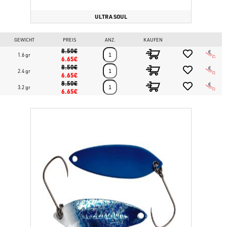
ULTRA SOUL
GEWICHT
PREIS
ANZ.
KAUFEN
8.50€
1.6 gr
6.65€
8.50€
2.4 gr
6.65€
8.50€
3.2 gr
6.65€