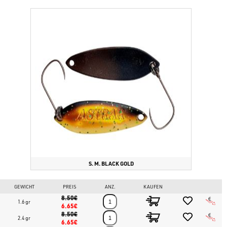
S. M. BLACK GOLD
GEWICHT
PREIS
ANZ.
KAUFEN
8.50€
1.6 gr
6.65€
8.50€
2.4 gr
6.65€