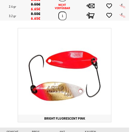
8.50€
NICHT 
2.4 gr
6.65€
VERFÜGBAR
8.50€
3.2 gr
6.65€
BRIGHT FLUORESCENT PINK
GEWICHT
PREIS
ANZ.
KAUFEN