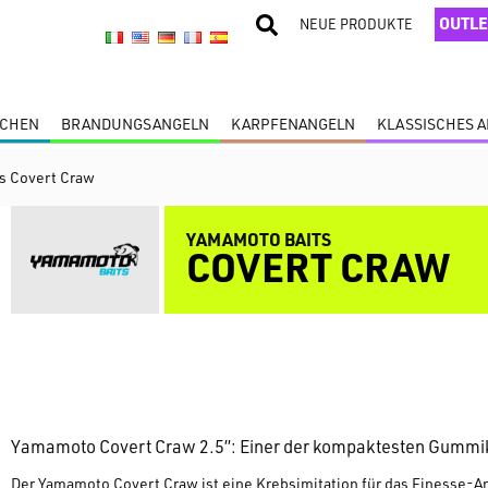
OUTLE
NEUE PRODUKTE
SCHEN
BRANDUNGSANGELN
KARPFENANGELN
KLASSISCHES 
s Covert Craw
YAMAMOTO BAITS
COVERT CRAW
Yamamoto Covert Craw 2.5”: Einer der kompaktesten Gumm
Der
Yamamoto Covert Craw
ist eine Krebsimitation für das Finesse-