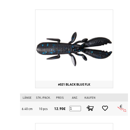
#021 BLACK BLUE FLK
LÄNGE
STK./PACK.
PREIS
ANZ.
KAUFEN
12.90€
6.40 cm
10 pcs