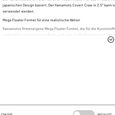
japanischen Design basiert. Der
Yamamoto Covert Craw
in 2.5” kann t
verwendet werden.
Mega Floater Formel für eine realistische Aktion
Yamamotos firmeneigene Mega Floater Formel, die für die Kunststof
unglaubliche Anziehungskraft als auch eine große Vielseitigkeit. D
Beine des
Yamamoto Covert Craw
zum Leben, sodass er unter Wasser 
Verteidigungshaltung zu imitieren.
Vielseitigkeit vom Ned Rig bis zum BFS Pitching
„Der neue
Yamamoto Covert Craw
wird sowohl eingefleischte Schwa
glücklich machen“, sagt Yamamoto-Profi Tai Au. „Es ist ein unglau
Rig Schwarzbarsche bringen. Er kann sogar als traditioneller Jig-Tra
nicht täuschen – der
Covert Craw
kämpft weit über seiner Gewichtskl
Erhältlich in 8 fängigen Farben und in Packungen mit 10 Stück, ist de
Lieblingsköder für das Schwarzbarschangeln zu werden. Erweitern Sie
dieses Premium-Gummiköders! Sie finden alle Köder von Yamamoto B
Lurefishing und Bassfishing in Europa. Über 50.000 Produkte sofort a
CM/GR
INCH/OZ