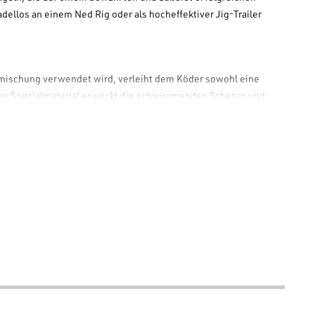
adellos an einem Ned Rig oder als hocheffektiver Jig-Trailer
fmischung verwendet wird, verleiht dem Köder sowohl eine
ieses Spezialmaterial erweckt die schwimmenden Scheren und
schwimmt und sich vertikal aufrichtet, um einen Krebs in
rzbarsch-Angler als auch die BFS-Jungs (Bait Finesse System)
blicher BFS-Pitching-Köder und er wird Ihnen auch an einem Ned
iler seine Arbeit tun. Lassen Sie sich von seiner geringen Größe
asse.“
r
Yamamoto Covert Craw
bereit, einer Ihrer nächsten Finesse-
 noch heute Ihre Köderbox und erleben Sie die tödliche Aktion
aits auf
www.bassstoreitaly.com
, dem größten Online-Shop für
b internem Lager verfügbar. Blitzschneller Versand!