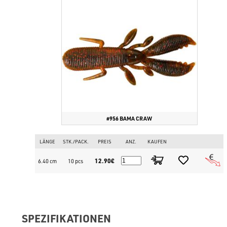
#956 BAMA CRAW
LÄNGE
STK./PACK.
PREIS
ANZ.
KAUFEN
12.90€
6.40 cm
10 pcs
SPEZIFIKATIONEN