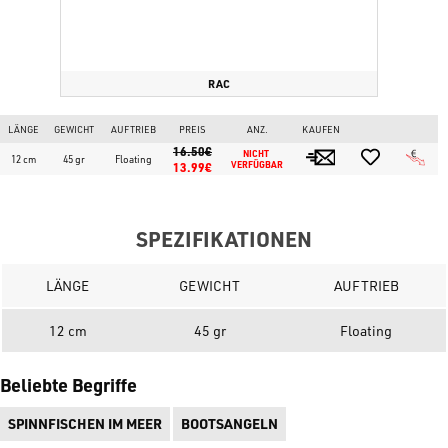
hervorragend für die Oberflächenangelei auf kampfstarke
Meeresräuber wie Blaufisch (Sargasso-Fisch), Barracuda,
Wolfsbarsch, Leerfisch und Goldmakrele (Mahimahi).
RAC
LÄNGE
GEWICHT
AUFTRIEB
PREIS
ANZ.
KAUFEN
16.50€
NICHT 
12 cm
45 gr
Floating
13.99€
VERFÜGBAR
SPEZIFIKATIONEN
LÄNGE
GEWICHT
AUFTRIEB
12 cm
45 gr
Floating
Beliebte Begriffe
SPINNFISCHEN IM MEER
BOOTSANGELN