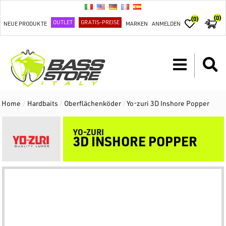
(0)
(0)
OUTLET
GRATIS-PREISE
NEUE PRODUKTE
MARKEN
ANMELDEN
Home
/
Hardbaits
/
Oberflächenköder
/
Yo-zuri 3D Inshore Popper
YO-ZURI
3D INSHORE POPPER