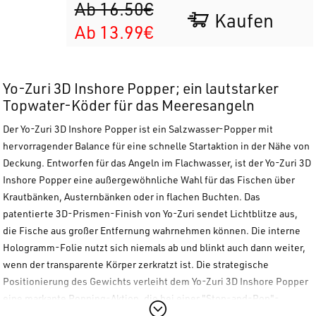
Ab 16.50€
Kaufen
Ab 13.99€
Yo-Zuri 3D Inshore Popper; ein lautstarker
Topwater-Köder für das Meeresangeln
Der
Yo-Zuri 3D Inshore Popper
ist ein Salzwasser-Popper mit
hervorragender Balance für eine schnelle Startaktion in der Nähe von
Deckung. Entworfen für das Angeln im Flachwasser, ist der
Yo-Zuri 3D
Inshore Popper
eine außergewöhnliche Wahl für das Fischen über
Krautbänken, Austernbänken oder in flachen Buchten. Das
patentierte 3D-Prismen-Finish von Yo-Zuri sendet Lichtblitze aus,
die Fische aus großer Entfernung wahrnehmen können. Die interne
Hologramm-Folie nutzt sich niemals ab und blinkt auch dann weiter,
wenn der transparente Körper zerkratzt ist. Die strategische
Positionierung des Gewichts verleiht dem
Yo-Zuri 3D Inshore Popper
eine markante Popping-Aktion, die bei einer "Stop-and-Pop"-
Führung ein enormes Wasservolumen bewegt. Alles in allem erhalten