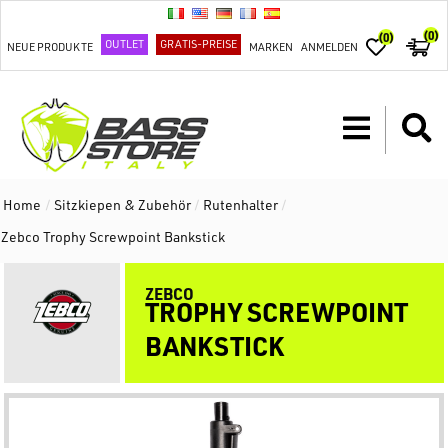
(0)
(0)
OUTLET
GRATIS-PREISE
NEUE PRODUKTE
MARKEN
ANMELDEN
Home
/
Sitzkiepen & Zubehör
/
Rutenhalter
/
Zebco Trophy Screwpoint Bankstick
ZEBCO
TROPHY SCREWPOINT
BANKSTICK