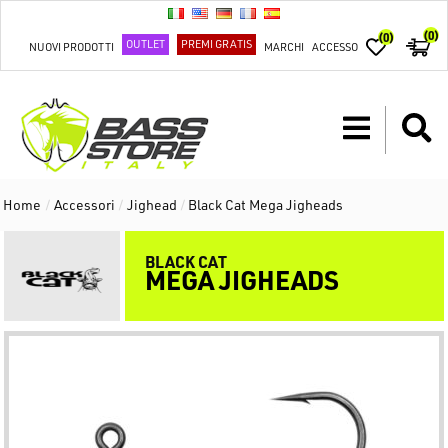
(0)
(0)
OUTLET
PREMI GRATIS
NUOVI PRODOTTI
MARCHI
ACCESSO
Home
/
Accessori
/
Jighead
/
Black Cat Mega Jigheads
BLACK CAT
MEGA JIGHEADS