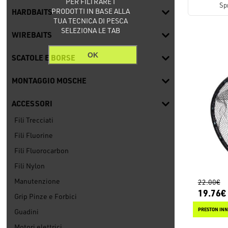
PER FILTRARE I
Sp
PRODOTTI IN BASE ALLA
HARDBAITS
TUA TECNICA DI PESCA
SELEZIONA LE TAB
WIREBAITS
OK
SCATOLE E BORSE
MONTAGGIO MOSCHE
ACCESSORI
Fili Trecciati
Fili Fluorine
Fili Fluorocarbon
Fili Nylon
Manutenzione
22.00€
19.76€
Grip Pinze e Forbici
PRESTON INN
Guadini
Motori elettrici