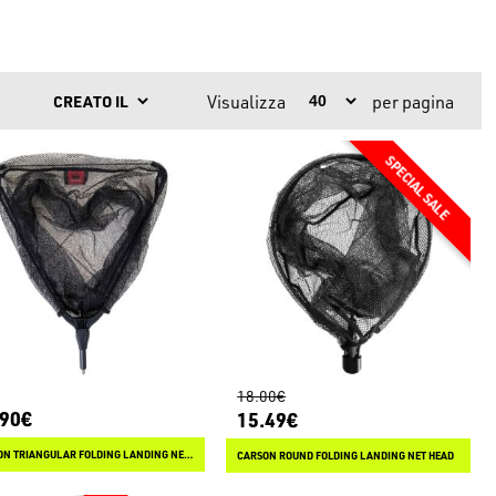
Visualizza
per pagina
18.00€
.90€
15.49€
CARSON TRIANGULAR FOLDING LANDING NET HEAD
CARSON ROUND FOLDING LANDING NET HEAD