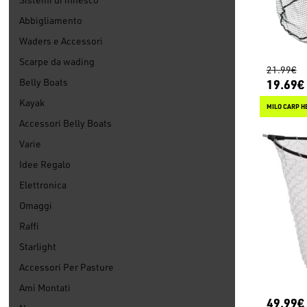
Abbigliamento
Waders e Accessori
Scarpe da wading
21.99€
Belly Boats
19.69€
Kayak
MILO CARP H
Accessori Belly Boats
Varie
Idee Regalo
Elettronica
Omaggi
Raffi
Starlight
Accessori Per Pasture
Ami Montati
49.99€