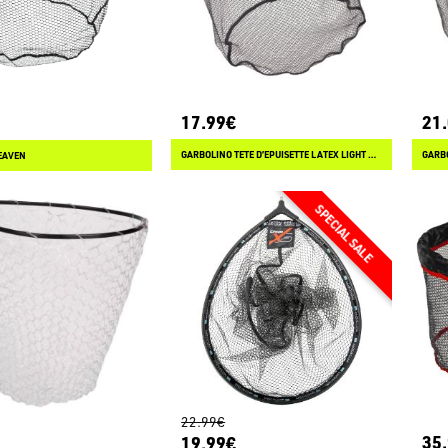
17.99€
21
GARBOLINO TETE D’EPUISETTE LATEX LIGHT MATCH
EAVEN
22.99€
35
19.99€