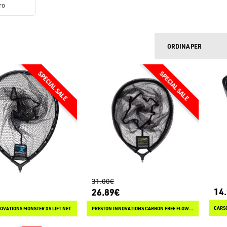
ro
ORDINA PER
31.00€
14
26.89€
OVATIONS MONSTER XS LIFT NET
PRESTON INNOVATIONS CARBON FREE FLOW LANDING NET