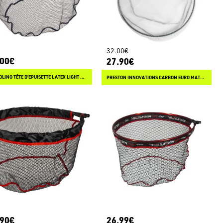
32.00€
.00€
27.90€
GARBOLINO TÊTE D’EPUISETTE LATEX LIGHT CARP
PRESTON INNOVATIONS CARBON EURO MATCH LANDING NET
.90€
26.99€