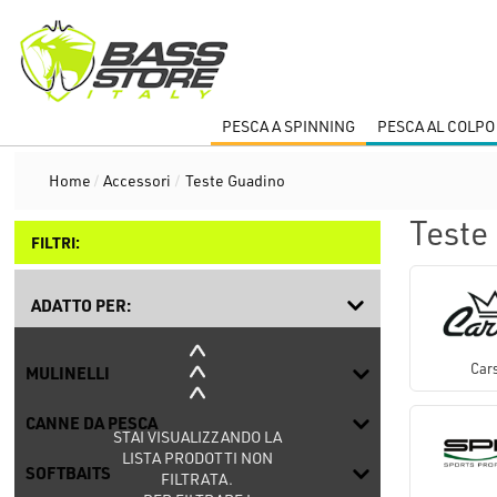
PESCA A SPINNING
PESCA AL COLPO
Home
/
Accessori
/
Teste Guadino
Teste
FILTRI:
ADATTO PER:
Car
MULINELLI
CANNE DA PESCA
STAI VISUALIZZANDO LA
LISTA PRODOTTI NON
SOFTBAITS
FILTRATA.