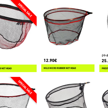
29.
12.90€
25
MILO MICRO RUBBER NET HEAD
B NET HEAD