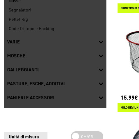
Nasse
SPRO TROUT 
Segnalatori
Pellet Rig
Code Di Topo e Backing
VARIE
MOSCHE
GALLEGGIANTI
PASTURE, ESCHE, ADDITIVI
15.99€
PANIERI E ACCESSORI
MILO DEVIL 
Unità di misura