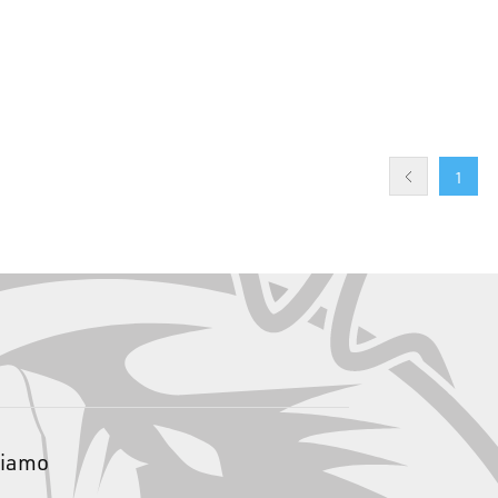
1
siamo