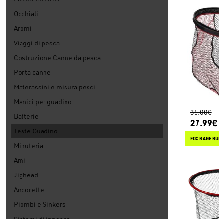
Occhiali
Aromi
Viaggi di pesca
Costruzione Canne da pesca
Porta canne
Materassini e misura pesci
Manici per guadino
35.00€
Batterie
27.99€
Teste Guadino
FOX RAGE RU
Minuteria
Ami
Jighead
Ancorette
Piombi e Sinkers
Sistemi di innesco