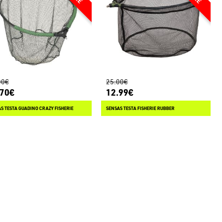
00€
25.00€
.70€
12.99€
S TESTA GUADINO CRAZY FISHERIE
SENSAS TESTA FISHERIE RUBBER