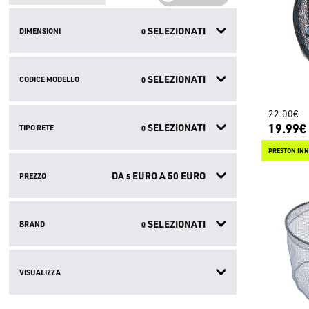
SELEZIONATI
DIMENSIONI
0
SELEZIONATI
CODICE MODELLO
0
22.00€
19.99€
SELEZIONATI
TIPO RETE
0
DA
EURO A
50
EURO
PREZZO
5
SELEZIONATI
BRAND
0
VISUALIZZA