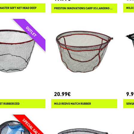
MASTER SOFT NET HEAD DEEP
MILO 
PRESTON INNOVATIONS CARP XS LANDING NET
20.99€
9.
NET RUBBERIZED
MILO REDVO MATCH RUBBER
SENS