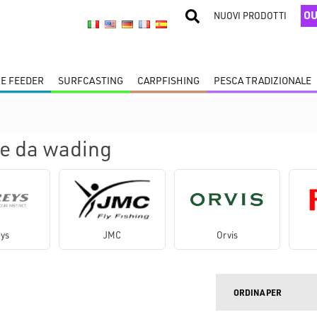
OU
NUOVI PRODOTTI
 E FEEDER
SURFCASTING
CARPFISHING
PESCA TRADIZIONALE
e da wading
ys
JMC
Orvis
ORDINA PER