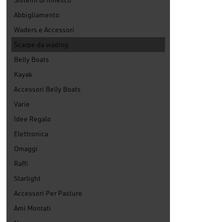
Abbigliamento
Waders e Accessori
Scarpe da wading
Belly Boats
Kayak
Accessori Belly Boats
Varie
Idee Regalo
Elettronica
Omaggi
Raffi
Starlight
Accessori Per Pasture
Ami Montati