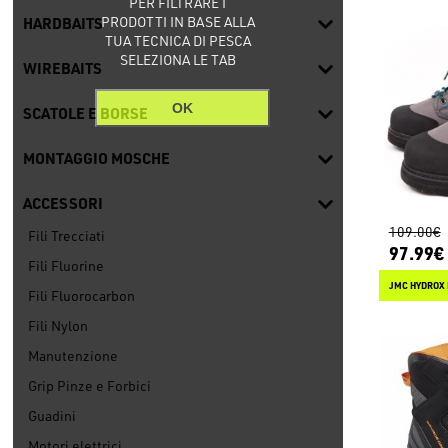
PER FILTRARE I
PRODOTTI IN BASE ALLA
HARDBAITS
TUA TECNICA DI PESCA
SELEZIONA LE TAB
WIREBAITS
OK
SCATOLE E BORSE
MONTAGGIO MOSCHE
ACCESSORI
109.00€
Fili Trecciati
97.99€
Fili Fluorine
JMC HYDROX 
Fili Fluorocarbon
Fili Nylon
Manutenzione
Grip Pinze e Forbici
Guadini
Motori elettrici