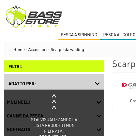
PESCA A SPINNING
PESCA AL COLPO
Home
/
Accessori
/
Scarpe da wading
Scarp
FILTRI:
ADATTO PER:
Gre
MULINELLI
CANNE DA PESCA
STAI VISUALIZZANDO LA
LISTA PRODOTTI NON
SOFTBAITS
FILTRATA.