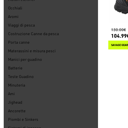
Occhiali
Aromi
Viaggi di pesca
130.00€
Costruzione Canne da pesca
104.99
Porta canne
SAVAGE GEAR
Materassini e misura pesci
Manici per guadino
Batterie
Teste Guadino
Minuteria
Ami
Jighead
Ancorette
Piombi e Sinkers
Sistemi di innesco