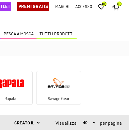
(0)
(0)
TLET
PREMI GRATIS
MARCHI
ACCESSO
PESCA A MOSCA
TUTTI I PRODOTTI
Rapala
Savage Gear
Visualizza
per pagina