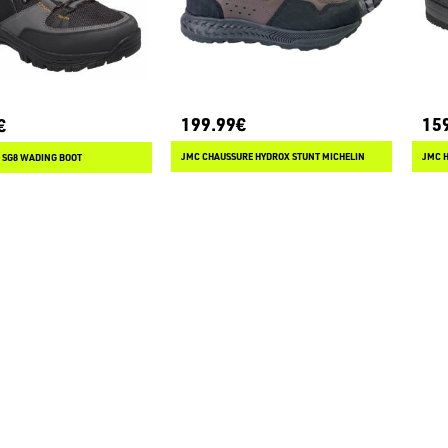
199.99€
15
€
JMC CHAUSSURE HYDROX STUNT MICHELIN
JMC 
 SG8 WADING BOOT