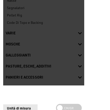
Nasse
Segnalatori
Pellet Rig
Code Di Topo e Backing
VARIE
MOSCHE
GALLEGGIANTI
PASTURE, ESCHE, ADDITIVI
PANIERI E ACCESSORI
Unità di misura