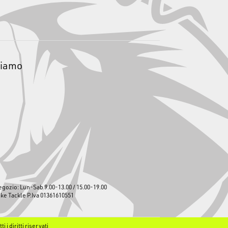
siamo
egozio: Lun-Sab 9.00-13.00 / 15.00-19.00
ike Tackle P.Iva 01361610551
 i diritti riservati