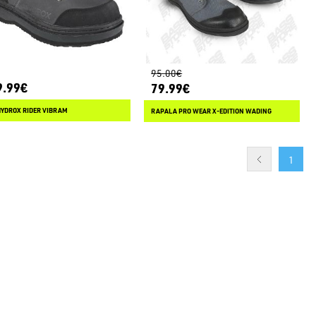
95.00€
9.99€
79.99€
HYDROX RIDER VIBRAM
RAPALA PRO WEAR X-EDITION WADING
1