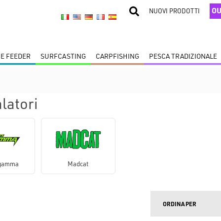
OU
NUOVI PRODOTTI
 E FEEDER
SURFCASTING
CARPFISHING
PESCA TRADIZIONALE
latori
gamma
Madcat
ORDINA PER