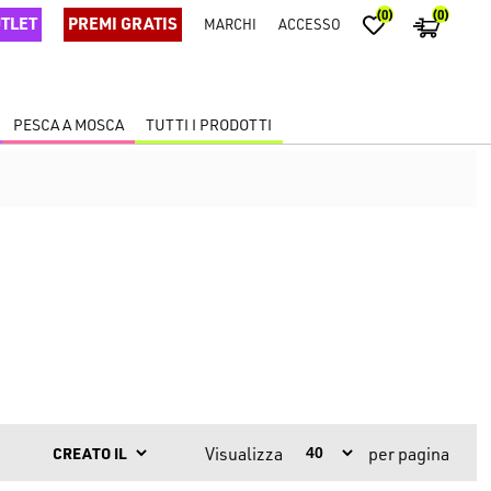
(0)
(0)
TLET
PREMI GRATIS
MARCHI
ACCESSO
PESCA A MOSCA
TUTTI I PRODOTTI
Visualizza
per pagina