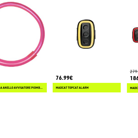
279
76.99€
18
LAMPOGAMMA ANELLO AVVISATORE PIOMBATO
MADCAT TOPCAT ALARM
MADC