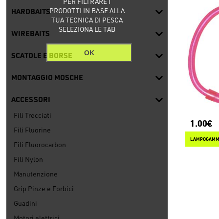
PER FILTRARE I
PRODOTTI IN BASE ALLA
HARDBAITS
TUA TECNICA DI PESCA
SELEZIONA LE TAB
WIREBAITS
OK
SCATOLE E BORSE
MONTAGGIO MOSCHE
ACCESSORI
Fili Trecciati
1.00€
Fili Fluorine
Fili Fluorocarbon
Fili Nylon
Manutenzione
Grip Pinze e Forbici
Guadini
Motori elettrici