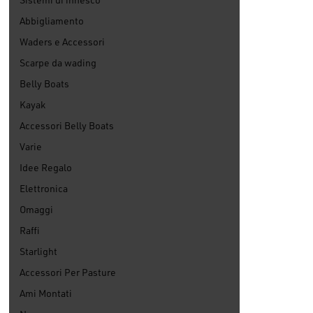
Abbigliamento
Waders e Accessori
Scarpe da wading
Belly Boats
Kayak
Accessori Belly Boats
Varie
Idee Regalo
Elettronica
Omaggi
Raffi
Starlight
Accessori Per Pasture
Ami Montati