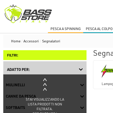
PESCA A SPINNING
PESCA AL COLPO
Home
/
Accessori
/
Segnalatori
Segna
FILTRI:
ADATTO PER:
Lampo
MULINELLI
CANNE DA PESCA
STAI VISUALIZZANDO LA
LISTA PRODOTTI NON
SOFTBAITS
FILTRATA.