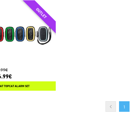
.99€
6.99€
AT TOPCAT ALARM SET
1