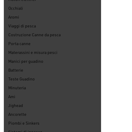
Occhiali
Aromi
Viaggi di pesca
Costruzione Canne da pesca
Porta canne
Materassini e misura pesci
Manici per guadino
Batterie
Teste Guadino
Minuteria
Ami
Jighead
Ancorette
Piombi e Sinkers
Sistemi di innesco