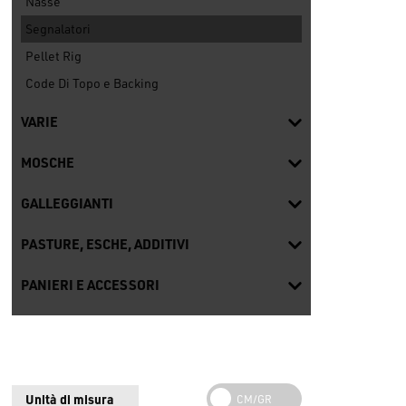
Nasse
Segnalatori
Pellet Rig
Code Di Topo e Backing
VARIE
MOSCHE
GALLEGGIANTI
PASTURE, ESCHE, ADDITIVI
PANIERI E ACCESSORI
Unità di misura