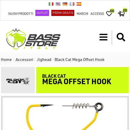
(0)
(0)
OUTLET
PREMI GRATIS
NUOVI PRODOTTI
MARCHI
ACCESSO
Home
/
Accessori
/
Jighead
/
Black Cat Mega Offset Hook
BLACK CAT
MEGA OFFSET HOOK