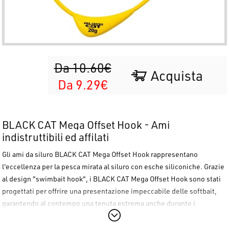
Da 10.60€
Acquista
Da 9.29€
BLACK CAT Mega Offset Hook - Ami
indistruttibili ed affilati
Gli ami da siluro
BLACK CAT Mega Offset Hook
rappresentano
l'eccellenza per la pesca mirata al siluro con esche siliconiche. Grazie
al design "swimbait hook", i
BLACK CAT Mega Offset Hook
sono stati
progettati per offrire una presentazione impeccabile delle softbait,
garantendo al contempo una tenuta estrema anche durante i
combattimenti più impegnativi. Il
BLACK CAT Mega Offset Hook
è la
scelta definitiva per chi cerca affidabilità assoluta e una presentazione