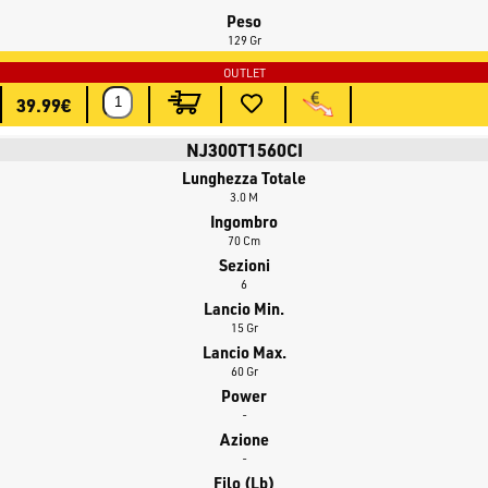
Peso
su
www.bassstoreitaly.com
, il negozio di pesca online più grande in
129 Gr
Europa con oltre 50.000 articoli pronti a magazzino!
39.99€
NJ300T1560CI
Lunghezza Totale
3.0 M
Ingombro
70 Cm
Sezioni
6
Lancio Min.
15 Gr
Lancio Max.
60 Gr
Power
-
Azione
-
Filo (lb)