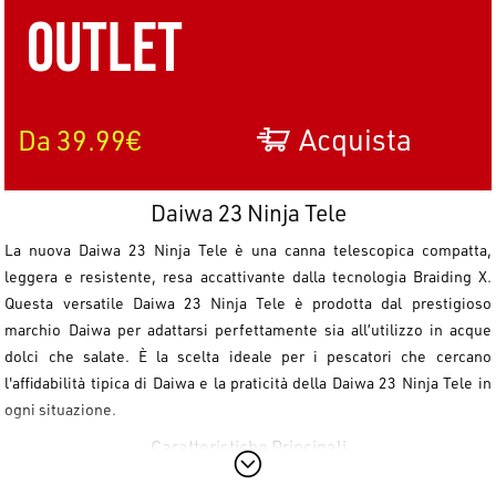
Outlet
Acquista
Da 39.99€
Daiwa 23 Ninja Tele
La nuova
Daiwa 23 Ninja Tele
è una canna telescopica compatta,
leggera e resistente, resa accattivante dalla tecnologia Braiding X.
Questa versatile
Daiwa 23 Ninja Tele
è prodotta dal prestigioso
marchio
Daiwa
per adattarsi perfettamente sia all’utilizzo in acque
dolci che salate. È la scelta ideale per i pescatori che cercano
l'affidabilità tipica di
Daiwa
e la praticità della
Daiwa 23 Ninja Tele
in
ogni situazione.
Caratteristiche Principali
Questa canna telescopica è realizzata con materiali di alta qualità,