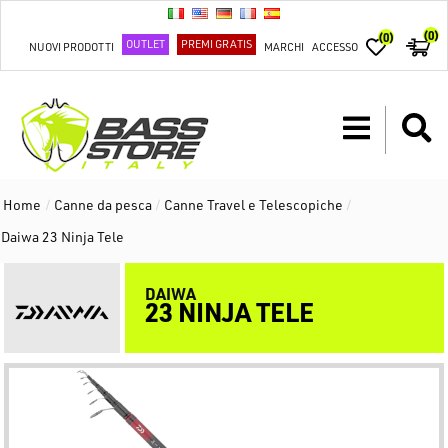
(0)
(0)
OUTLET
PREMI GRATIS
NUOVI PRODOTTI
MARCHI
ACCESSO
Home
/
Canne da pesca
/
Canne Travel e Telescopiche
/
Daiwa 23 Ninja Tele
DAIWA
23 NINJA TELE