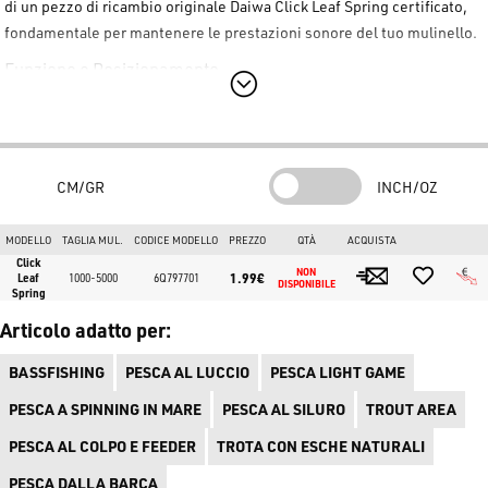
di un pezzo di ricambio originale
Daiwa Click Leaf Spring
certificato,
fondamentale per mantenere le prestazioni sonore del tuo mulinello.
Funzione e Posizionamento
La molla Daiwa
6Q797701
è alloggiata all'interno della bobina o sul
supporto del cricchetto (Click Holder). Lo scopo principale della
Daiwa Click Leaf Spring
è generare il classico suono metallico
("click") quando la frizione slitta sotto la trazione del pesce.
CM/GR
INCH/OZ
Mulinelli Compatibili
MODELLO
TAGLIA MUL.
CODICE MODELLO
PREZZO
QTÀ
ACQUISTA
Questo ricambio originale Daiwa
6Q797701
è compatibile con le
Click
NON 
1.99€
Leaf
1000-5000
6Q797701
seguenti serie (taglie 1000-5000):
DISPONIBILE
Spring
Ninja LT
: inclusi i modelli 19 Ninja LT e varianti come il 5000-C
Articolo adatto per:
SP.
BASSFISHING
PESCA AL LUCCIO
PESCA LIGHT GAME
Legalis LT
: inclusa la serie 20 Legalis LT.
PESCA A SPINNING IN MARE
PESCA AL SILURO
TROUT AREA
Revros LT
: compatibile con le serie 19 e 23 Revros LT.
PESCA AL COLPO E FEEDER
TROTA CON ESCHE NATURALI
Fuego LT
: inclusa la serie 20 Fuego LT.
PESCA DALLA BARCA