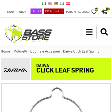
(0)
(0)
OUTLET
PREMI GRATIS
NUOVI PRODOTTI
MARCHI
ACCESSO
Home
/
Mulinelli
/
Bobine e Accessori
/
Daiwa Click Leaf Spring
DAIWA
CLICK LEAF SPRING