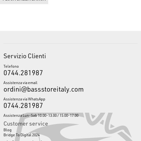
Crossfire LT
: come il 20 Crossfire LT 3000-C.
N'Zon LT
: modelli feeder come il 20 N'Zon LT 5000S-CP.
Emeraldas X LT
: modello 24 Emeraldas X LT 2500-XH.
Acquista ora la Daiwa Click Leaf Spring e altre parti di ricambio per
mulinelli e componenti originali Daiwa su
www.bassstoreitaly.com
, il
più grande marketplace per la pesca sportiva in Europa!
Servizio Clienti
Telefono
0744.281987
Assistenza via email
ordini@bassstoreitaly.com
Assistenza via WhatsApp
0744.281987
Assistenza Lun-Sab 10.00-13.00 / 15.00-17.00
Customer service
Blog
Bridge To Digital 2024