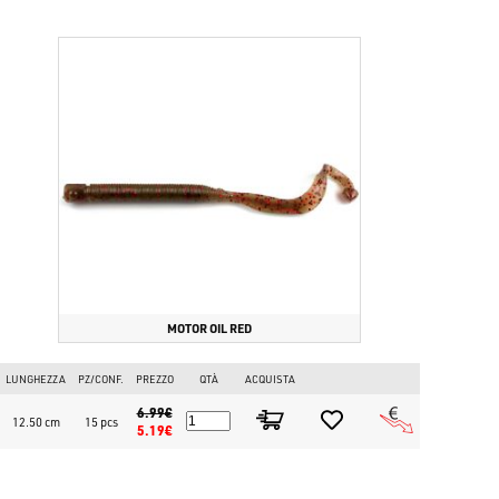
MOTOR OIL RED
LUNGHEZZA
PZ/CONF.
PREZZO
QTÀ
ACQUISTA
6.99€
12.50 cm
15 pcs
5.19€