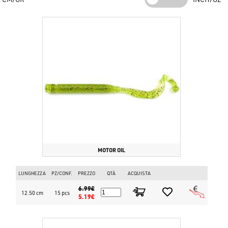
MOTOR OIL
LUNGHEZZA
PZ/CONF.
PREZZO
QTÀ
ACQUISTA
6.99€
12.50 cm
15 pcs
5.19€