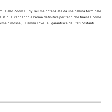
imile allo Zoom Curly Tail ma potenziata da una
pallina terminale
istibile, rendendola l'arma definitiva per tecniche finesse come
lme o mosse, il Damiki Love Tail garantisce risultati costanti.
le.
, drop shot e jighead.
giore.
rapporto qualità-prezzo imbattibile.
più grande negozio per la pesca dei predatori in Europa!