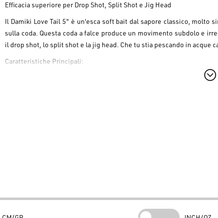
Efficacia superiore per Drop Shot, Split Shot e Jig Head
Il
Damiki Love Tail 5"
è un'esca soft bait dal sapore classico, molto s
sulla coda
. Questa coda a falce produce un movimento subdolo e irres
il
drop shot, lo split shot e la jig head
. Che tu stia pescando in acque ca
Caratteristiche Principali:
Azione Realistica:
Design "ribbon tail" per un movimento natura
Versatilità Totale:
Perfetta per tecniche delicate come split shot
Attrazione Salina:
Mescola infusa con sale per un'attrazione mag
Convenienza:
Ogni confezione contiene
15 vermi
, offrendo un 
🛒 Acquista le esche coreane Damiki su
www.bassstoreitaly.com
, il 
CM/GR
INCH/OZ