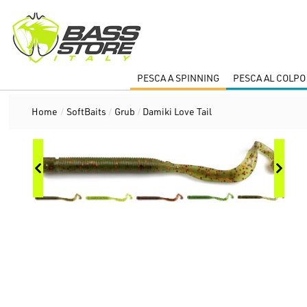
PESCA A SPINNING
PESCA AL COLPO
Home
/
SoftBaits
/
Grub
/
Damiki Love Tail