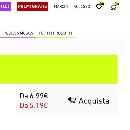
(0)
(0)
TLET
PREMI GRATIS
MARCHI
ACCESSO
PESCA A MOSCA
TUTTI I PRODOTTI
Da 6.99€
Acquista
Da 5.19€