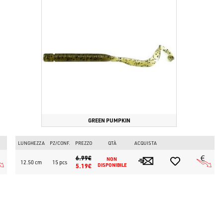
GREEN PUMPKIN
LUNGHEZZA
PZ/CONF.
PREZZO
QTÀ
ACQUISTA
6.99€
NON 
12.50 cm
15 pcs
5.19€
DISPONIBILE