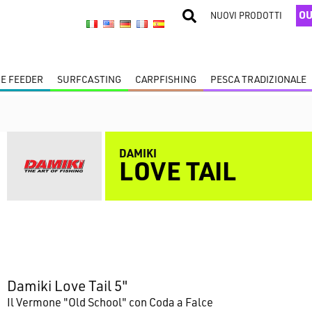
OU
NUOVI PRODOTTI
 E FEEDER
SURFCASTING
CARPFISHING
PESCA TRADIZIONALE
DAMIKI
LOVE TAIL
Damiki Love Tail 5"
Il Vermone "Old School" con Coda a Falce