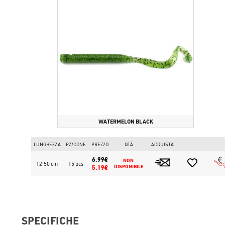
WATERMELON BLACK
LUNGHEZZA
PZ/CONF.
PREZZO
QTÀ
ACQUISTA
6.99€
NON 
12.50 cm
15 pcs
5.19€
DISPONIBILE
SPECIFICHE