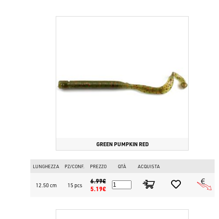
GREEN PUMPKIN RED
LUNGHEZZA
PZ/CONF.
PREZZO
QTÀ
ACQUISTA
6.99€
12.50 cm
15 pcs
5.19€