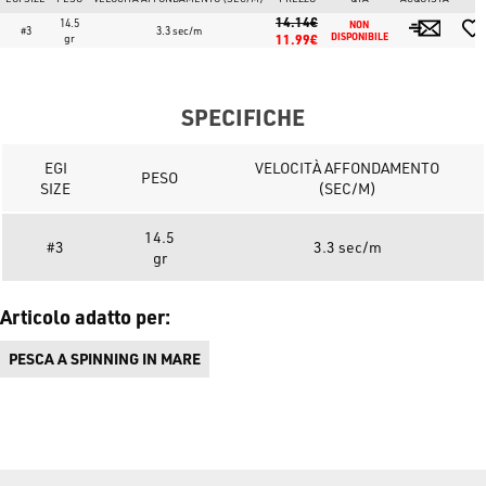
14.14€
14.5
NON 
#3
3.3 sec/m
gr
11.99€
DISPONIBILE
SPECIFICHE
EGI
VELOCITÀ AFFONDAMENTO
PESO
SIZE
(SEC/M)
14.5
#3
3.3 sec/m
gr
Articolo adatto per:
PESCA A SPINNING IN MARE