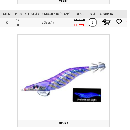
#BLBP
EGI SIZE
PESO
VELOCITÀ AFFONDAMENTO (SEC/M)
PREZZO
QTÀ
ACQUISTA
14.14€
14.5
#3
3.3 sec/m
gr
11.99€
#KVRA