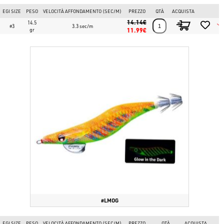
EGI SIZE
PESO
VELOCITÀ AFFONDAMENTO (SEC/M)
PREZZO
QTÀ
ACQUISTA
14.14€
14.5
#3
3.3 sec/m
gr
11.99€
#LMOG
EGI SIZE
PESO
VELOCITÀ AFFONDAMENTO (SEC/M)
PREZZO
QTÀ
ACQUISTA