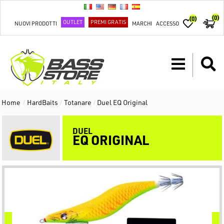
(0)
(0)
OUTLET
PREMI GRATIS
NUOVI PRODOTTI
MARCHI
ACCESSO
Home
/
HardBaits
/
Totanare
/
Duel EQ Original
DUEL
EQ ORIGINAL