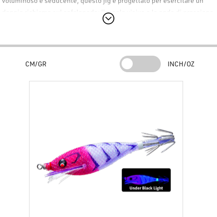
voluminoso e seducente
, questo jig è progettato per esercitare un
doppio richiamo
sul cefalopode: l'angolo visivo e le onde di pressione
generate dalla sua
alta galleggiabilità
.
I jig
DUEL Pucca Oppai
hanno il
giusto volume
per essere utilizzati
efficacemente anche in combinazione con un Sabiki rig. La loro
superficie è rivestita in
tessuto testurizzato
che imita la sensazione
CM/GR
INCH/OZ
tattile delle scaglie naturali, rendendo l'esca estremamente realistica
al tocco del calamaro.
Tecnologia e Caratteristiche di Attrazione (Squid Jig)
L'efficacia del
Duel Squid Jig Pucca Oppai
risiede nella combinazione
di design e materiali innovativi:
Corpo Voluminoso e Grosso:
Genera un'attrazione visiva elevata
e produce
doppie vibrazioni
grazie alla sua galleggiabilità,
massimizzando l'attenzione dei cefalopodi.