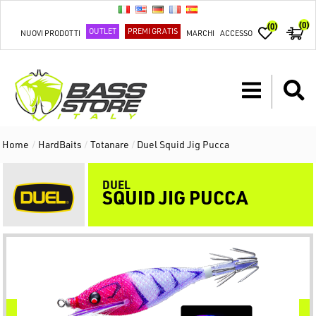
(0)
(0)
OUTLET
PREMI GRATIS
NUOVI PRODOTTI
MARCHI
ACCESSO
Home
/
HardBaits
/
Totanare
/
Duel Squid Jig Pucca
DUEL
SQUID JIG PUCCA