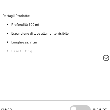
Dettagli Prodotto:
Profondità 100 mt
Espansione di luce altamente visibile
Lunghezza: 7 cm
Peso LED: 3 g
Usa Batteria JXP425
Batterie fornite all'interno di involucri trasparenti anti-umidità
La confezione include:
1 pezzo Nebula lamp + 1 batteria ricaricabile JXP425
CM/GR
INCH/OZ