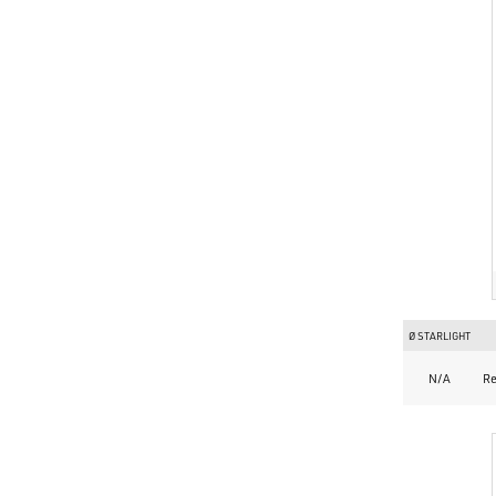
Ø STARLIGHT
N/A
Re