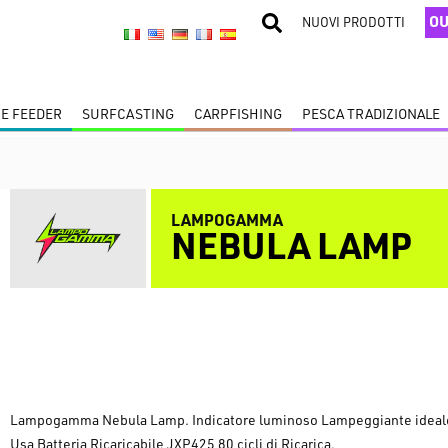
OU
NUOVI PRODOTTI
 E FEEDER
SURFCASTING
CARPFISHING
PESCA TRADIZIONALE
LAMPOGAMMA
NEBULA LAMP
Lampogamma Nebula Lamp. Indicatore luminoso Lampeggiante ideale per 
Usa Batteria Ricaricabile JXP425 80 cicli di Ricarica.