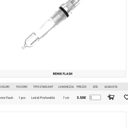
REMIX FLASH
COLORI
PZ/CONF.
TIPO STARLIGHT
LUNGHEZZA
PREZZO
QTÀ
ACQUISTA
3.50€
mix Flash
1 pcs
Led di Profondità
7 cm