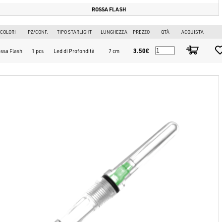
ROSSA FLASH
COLORI
PZ/CONF.
TIPO STARLIGHT
LUNGHEZZA
PREZZO
QTÀ
ACQUISTA
3.50€
ssa Flash
1 pcs
Led di Profondità
7 cm