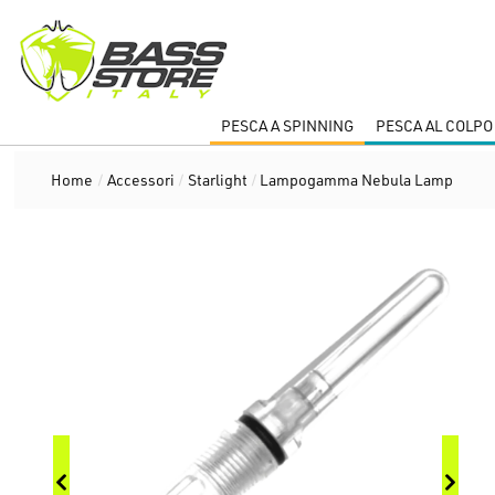
PESCA A SPINNING
PESCA AL COLPO
Home
/
Accessori
/
Starlight
/
Lampogamma Nebula Lamp