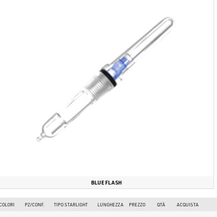
BLUE FLASH
COLORI
PZ/CONF.
TIPO STARLIGHT
LUNGHEZZA
PREZZO
QTÀ
ACQUISTA