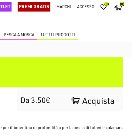
(0)
(0)
TLET
PREMI GRATIS
MARCHI
ACCESSO
PESCA A MOSCA
TUTTI I PRODOTTI
Da 3.50€
Acquista
il bolentino di profondità o per la pesca di totani e calamari.