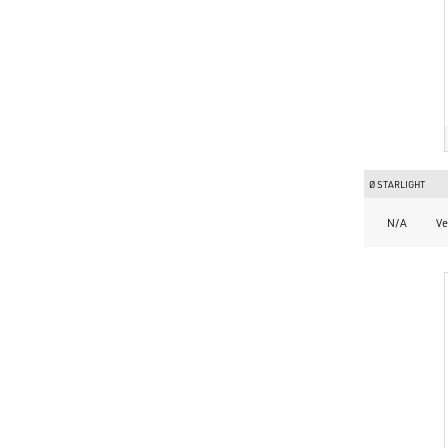
Ø STARLIGHT
N/A
Ve