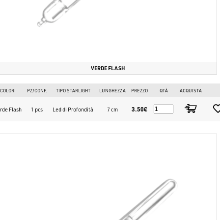
VERDE FLASH
COLORI
PZ/CONF.
TIPO STARLIGHT
LUNGHEZZA
PREZZO
QTÀ
ACQUISTA
3.50€
rde Flash
1 pcs
Led di Profondità
7 cm