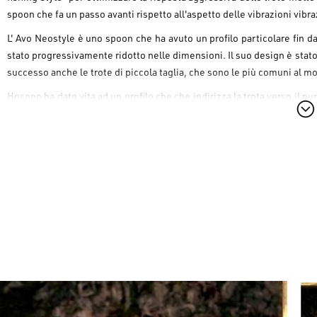
spoon che fa un passo avanti rispetto all'aspetto delle vibrazioni vibrazi
L' Avo Neostyle è uno spoon che ha avuto un profilo particolare fin d
stato progressivamente ridotto nelle dimensioni. Il suo design è stato s
successo anche le trote di piccola taglia, che sono le più comuni al 
Hosono ha dato vita ad un profilo che che indirizza la trota verso il p
L'Avo viene prodotto con la solita cura artigianale nei colori che ha
ovvero, nelle serie di colorazioni celebri Spark Glow, Avo Pellet, Avo 
I pesi dell'Avo da 0.2g e 0.4g sono pronti fronteggiare le situazioni d
Facebook -->
NEO STYLE - Italian distribution network