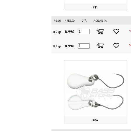
#11
PESO
PREZZO
QTÀ
ACQUISTA
8.99€
0.2 gr
8.99€
0.4 gr
#06