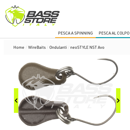
PESCA A SPINNING
PESCA AL COLPO
Home
/
WireBaits
/
Ondulanti
/
neoSTYLE NST Avo