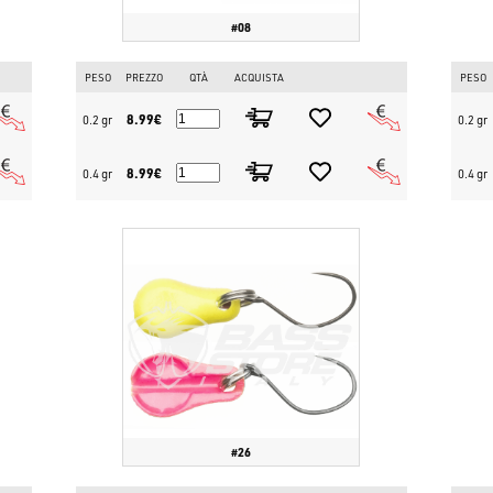
#08
PESO
PREZZO
QTÀ
ACQUISTA
PESO
8.99€
0.2 gr
0.2 gr
8.99€
0.4 gr
0.4 gr
#26