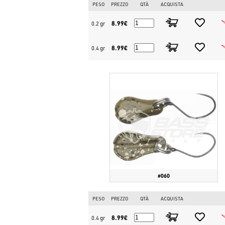
PESO
PREZZO
QTÀ
ACQUISTA
8.99€
0.2 gr
8.99€
0.4 gr
#060
PESO
PREZZO
QTÀ
ACQUISTA
8.99€
0.4 gr