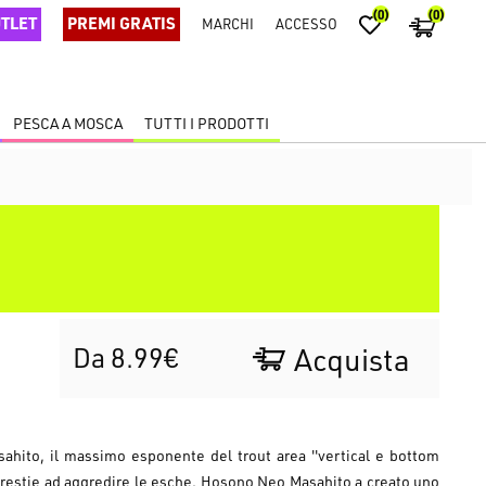
(0)
(0)
TLET
PREMI GRATIS
MARCHI
ACCESSO
PESCA A MOSCA
TUTTI I PRODOTTI
Da 8.99€
Acquista
hito, il massimo esponente del trout area ''vertical e bottom
to restie ad aggredire le esche. Hosono Neo Masahito a creato uno