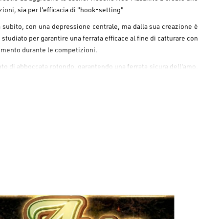
oni, sia per l'efficacia di ''hook-setting"
a subito, con una depressione centrale, ma dalla sua creazione è
tudiato per garantire una ferrata efficace al fine di catturare con
momento durante le competizioni.
unto di abboccata rotondo, garantendo una ferrata sicura dell'amo.
nno reso leggendario il marchio di trout area giapponese Neostyle
Keimura,
i pesca più disparate e a FARE LA DIFFERENZA in termini di trote.