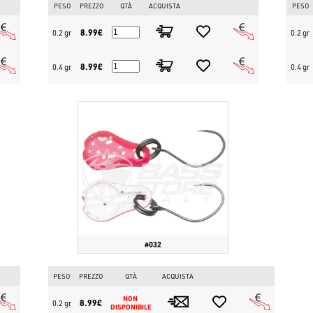
PESO
PREZZO
QTÀ
ACQUISTA
PESO
8.99€
0.2 gr
0.2 gr
8.99€
0.4 gr
0.4 gr
#032
PESO
PREZZO
QTÀ
ACQUISTA
NON 
8.99€
0.2 gr
DISPONIBILE