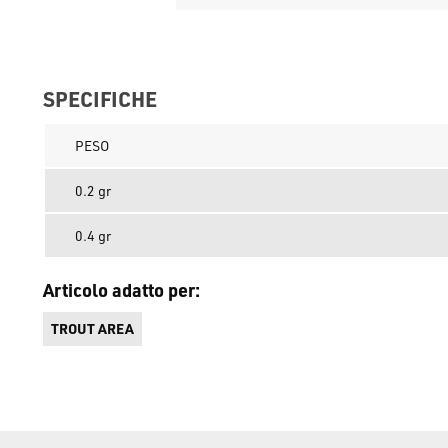
SPECIFICHE
PESO
0.2 gr
0.4 gr
Articolo adatto per:
TROUT AREA