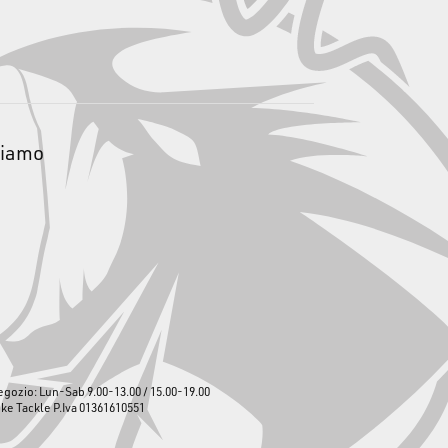
siamo
egozio: Lun-Sab 9.00-13.00 / 15.00-19.00
ike Tackle P.Iva 01361610551