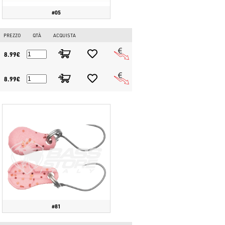
#05
PREZZO
QTÀ
ACQUISTA
8.99€
8.99€
#81