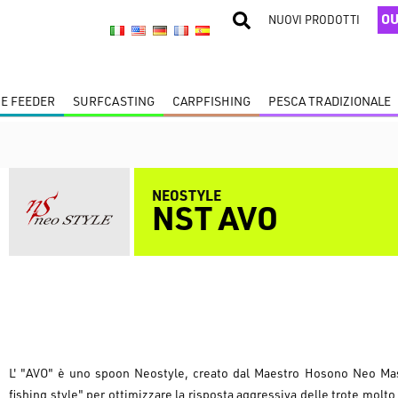
OU
NUOVI PRODOTTI
 E FEEDER
SURFCASTING
CARPFISHING
PESCA TRADIZIONALE
NEOSTYLE
NST AVO
L' "AVO" è uno spoon Neostyle, creato dal Maestro Hosono Neo Masa
fishing style" per ottimizzare la risposta aggressiva delle trote mol