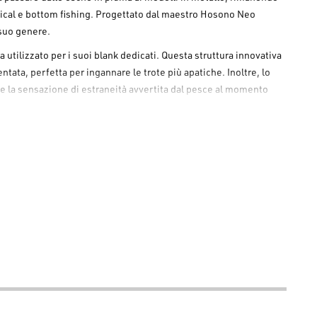
tical e bottom fishing. Progettato dal maestro Hosono Neo
 suo genere.
a utilizzato per i suoi blank dedicati. Questa struttura innovativa
tata, perfetta per ingannare le trote più apatiche. Inoltre, lo
e la sensazione di estraneità avvertita dal pesce al momento
sta in bocca prima che la trota si accorga dell'inganno e la
acqua imitando il comportamento di un insetto, creando un
te sui fondali in acque chiare e risulta micidiale in laghetti con
strati superficiali dei laghi, legato ad un filo fluorocarbon molto
on la vetta della canna per farlo "tremare" in prossimità della
ualsiasi altra presentazione.