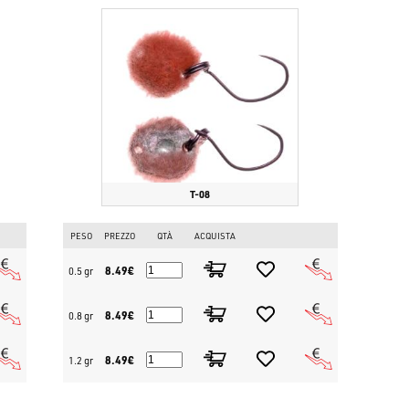
T-08
PESO
PREZZO
QTÀ
ACQUISTA
8.49€
0.5 gr
8.49€
0.8 gr
8.49€
1.2 gr