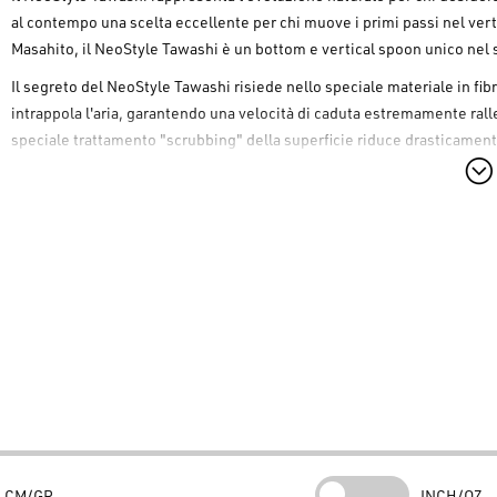
al contempo una scelta eccellente per chi muove i primi passi nel ver
Masahito, il
NeoStyle Tawashi
è un bottom e vertical spoon unico nel
Il segreto del
NeoStyle Tawashi
risiede nello speciale materiale in fibr
intrappola l'aria, garantendo una velocità di caduta estremamente rallen
speciale trattamento "scrubbing" della superficie riduce drasticament
dell'abboccata, aumentando significativamente il tempo in cui l'esca re
espella.
Caratteristiche e Performance
I lunghi filamenti che compongono il
NeoStyle Tawashi
si muovono in 
richiamo visivo irresistibile. È un'esca eccezionale utilizzata lentamen
una profondità massima di 2,5 metri. Si consiglia anche l'utilizzo negli 
sottile, come il
NeoStyle Marker Leader
, impartendo piccoli colpetti c
superficie: una tecnica devastante per le trote sospese che rifiutano q
Specifiche Prodotto
Produttore:
NeoStyle
Modello:
NeoStyle Tawashi
CM/GR
INCH/OZ