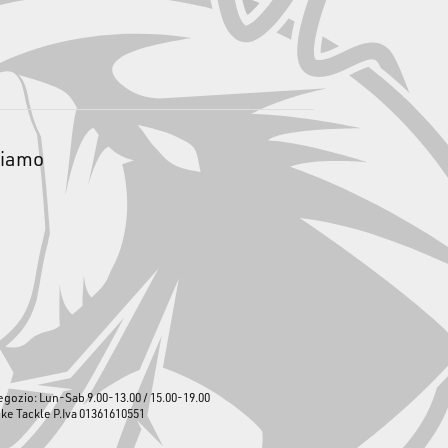
siamo
egozio: Lun-Sab 9.00-13.00 / 15.00-19.00
ike Tackle P.Iva 01361610551