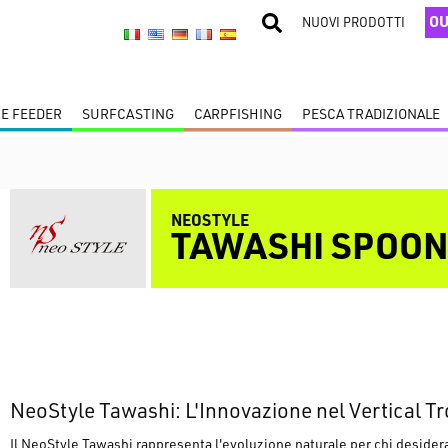
OU
NUOVI PRODOTTI
 E FEEDER
SURFCASTING
CARPFISHING
PESCA TRADIZIONALE
NEOSTYLE
TAWASHI SPOO
NeoStyle Tawashi: L'Innovazione nel Vertical Tr
Il
NeoStyle Tawashi
rappresenta l'evoluzione naturale per chi desider