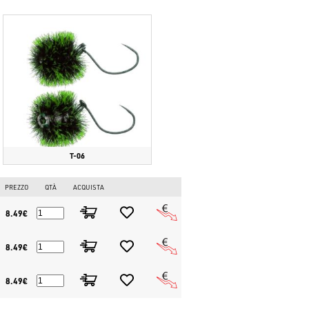
esche NeoStyle e i migliori spoon giapponesi per il trout area su
o al lurefishing per la trota. Acquista ora il tuo NeoStyle
T-06
PREZZO
QTÀ
ACQUISTA
8.49€
8.49€
8.49€