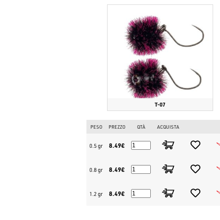
T-07
PESO
PREZZO
QTÀ
ACQUISTA
8.49€
0.5 gr
8.49€
0.8 gr
8.49€
1.2 gr