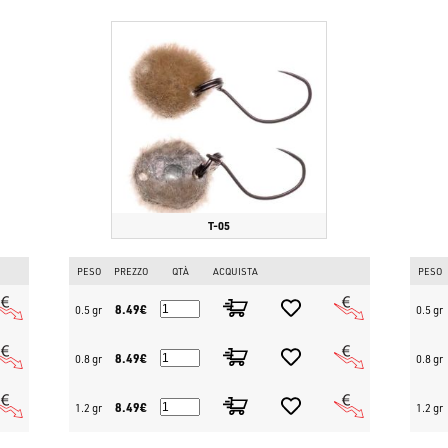
della canna, appena sotto alla superficie dell'acqua.
Non perdere l'occasione di arricchire la tua tackle box! Trovi tutte le 
www.bassstoreitaly.com
, il più grande negozio online al mondo dedicat
Tawashi e domina il laghetto!
T-05
PESO
PREZZO
QTÀ
ACQUISTA
PESO
8.49€
0.5 gr
0.5 gr
8.49€
0.8 gr
0.8 gr
8.49€
1.2 gr
1.2 gr