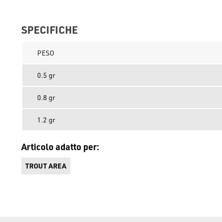
SPECIFICHE
PESO
0.5 gr
0.8 gr
1.2 gr
Articolo adatto per:
TROUT AREA