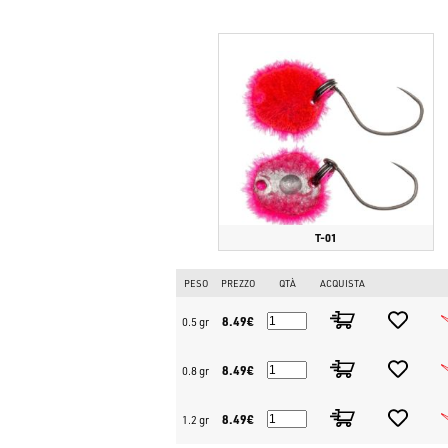
T-01
PESO
PREZZO
QTÀ
ACQUISTA
8.49€
0.5 gr
8.49€
0.8 gr
8.49€
1.2 gr