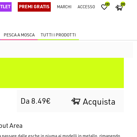
(0)
(0)
TLET
PREMI GRATIS
MARCHI
ACCESSO
PESCA A MOSCA
TUTTI I PRODOTTI
N
Da 8.49€
Acquista
out Area
a passare dalle esche in piuma ai modelli in metallo, rimanendo