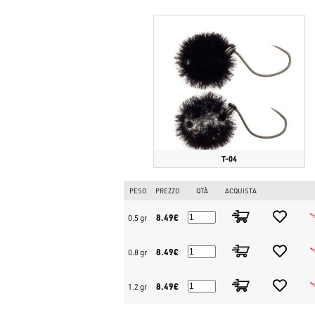
T-04
PESO
PREZZO
QTÀ
ACQUISTA
8.49€
0.5 gr
8.49€
0.8 gr
8.49€
1.2 gr