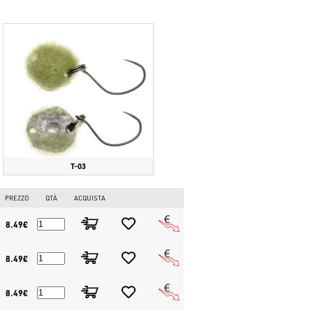
 di abboccata, permettendo ferrate più sicure.
ale che le trote trovano irresistibile.
cie per trote sospese.
T-03
PREZZO
QTÀ
ACQUISTA
8.49€
8.49€
8.49€
fondo e la presentazione "tremata" con rapidi colpi con il vettino