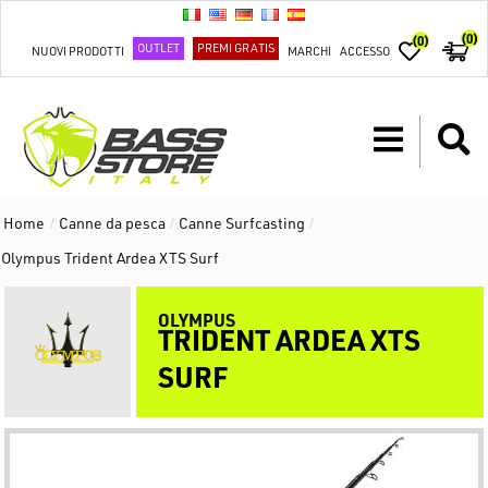
(0)
(0)
OUTLET
PREMI GRATIS
NUOVI PRODOTTI
MARCHI
ACCESSO
Home
/
Canne da pesca
/
Canne Surfcasting
/
Olympus Trident Ardea XTS Surf
OLYMPUS
TRIDENT ARDEA XTS
SURF