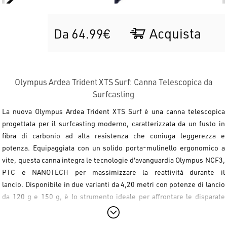
Acquista
Da 64.99€
Olympus Ardea Trident XTS Surf: Canna Telescopica da
Surfcasting
La nuova
Olympus Ardea Trident XTS Surf
è una canna telescopica
progettata per il surfcasting moderno,
caratterizzata da un fusto in
fibra di carbonio ad alta resistenza che coniuga leggerezza e
potenza.
Equipaggiata con un solido porta-mulinello ergonomico a
vite,
questa canna integra le tecnologie d'avanguardia
Olympus NCF3,
PTC e NANOTECH
per massimizzare la reattività durante il
lancio.
Disponibile in due varianti da
4,20 metri
con potenze di lancio
da
120 g
e
150 g
,
è lo strumento ideale per affrontare le disparate
situazioni di pesca nel Mediterraneo.
Il montaggio prevede anelli a
doppio ponte in
SiC
,
perfetti per l'uso di monofili o trecciati,
e