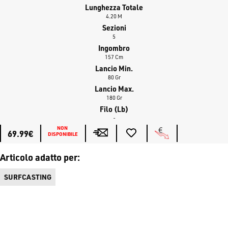
Lunghezza Totale
4.20 M
Sezioni
5
Ingombro
157 Cm
Lancio Min.
80 Gr
Lancio Max.
180 Gr
Filo (lb)
-
NON 
69.99€
DISPONIBILE
Articolo adatto per:
SURFCASTING