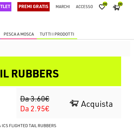
(0)
(0)
TLET
PREMI GRATIS
MARCHI
ACCESSO
PESCA A MOSCA
TUTTI I PRODOTTI
AIL RUBBERS
Da 3.60€
Acquista
Da 2.95€
ions ICS FLIGHTED TAIL RUBBERS