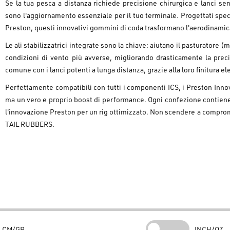
Se la tua pesca a distanza richiede precisione chirurgica e lanci s
sono l'aggiornamento essenziale per il tuo terminale. Progettati spe
Preston, questi innovativi gommini di coda trasformano l'aerodinamica
Le ali stabilizzatrici integrate sono la chiave: aiutano il pasturatore 
condizioni di vento più avverse, migliorando drasticamente la preci
comune con i lanci potenti a lunga distanza, grazie alla loro finitura e
Perfettamente compatibili con tutti i componenti ICS, i Preston In
ma un vero e proprio boost di performance. Ogni confezione contiene 5
l'innovazione Preston per un rig ottimizzato. Non scendere a comprome
TAIL RUBBERS.
CM/GR
INCH/OZ