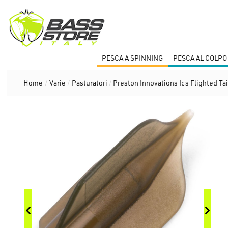
PESCA A SPINNING
PESCA AL COLPO
Home
/
Varie
/
Pasturatori
/
Preston Innovations Ics Flighted Ta