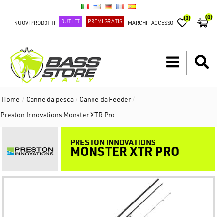
(0)
(0)
OUTLET
PREMI GRATIS
NUOVI PRODOTTI
MARCHI
ACCESSO
Home
/
Canne da pesca
/
Canne da Feeder
/
Preston Innovations Monster XTR Pro
PRESTON INNOVATIONS
MONSTER XTR PRO