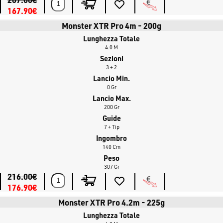
167.90€
Tre motivi per scegliere Preston Innovations Monster XTR Pro:
Prestazioni di lancio ineguagliabili, qualità dei materiali
Monster XTR Pro 4m - 200g
premium (Fuji/American Tackle), estrema versatilità in ambienti
Lunghezza Totale
4.0 M
difficili.
Sezioni
Tecniche di pesca:
Feeder fishing
pesante,
Method feeder
a
3 + 2
lunga distanza, pesca in grandi fiumi e acque correnti.
Lancio Min.
0 Gr
Lancio Max.
200 Gr
Guide
7 + Tip
Ingombro
140 Cm
Peso
307 Gr
216.00€
176.90€
Monster XTR Pro 4.2m - 225g
Lunghezza Totale