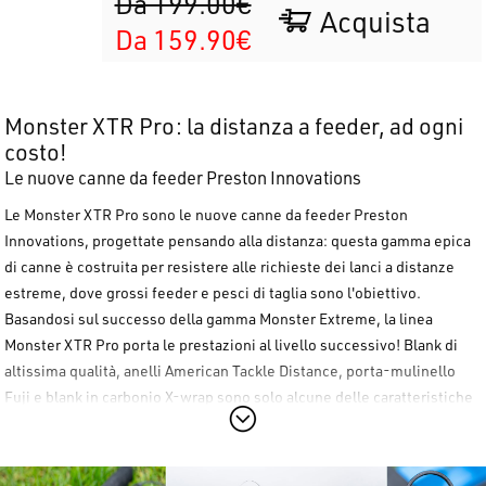
Da 199.00€
Acquista
Da 159.90€
Monster XTR Pro: la distanza a feeder, ad ogni
costo!
Le nuove canne da feeder Preston Innovations
Le
Monster XTR Pro
sono le nuove canne da feeder
Preston
Innovations
, progettate pensando alla distanza: questa gamma epica
di canne è costruita per resistere alle richieste dei lanci a distanze
estreme, dove grossi
feeder
e pesci di taglia sono l'obiettivo.
Basandosi sul successo della gamma
Monster Extreme
, la linea
Monster XTR Pro
porta le prestazioni al livello successivo! Blank di
altissima qualità, anelli
American Tackle Distance
, porta-mulinello
Fuji
e blank in carbonio
X-wrap
sono solo alcune delle caratteristiche
che rendono eccezionale questa gamma di canne da distanza
Preston
Innovations
.
IMPORTANTE:
I vettini di ricambio sono acquistabili separatamente