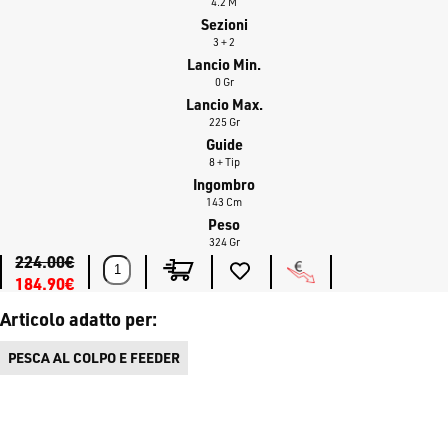
4.2 M
Sezioni
3 + 2
Lancio Min.
0 Gr
Lancio Max.
225 Gr
Guide
8 + Tip
Ingombro
143 Cm
Peso
324 Gr
224.00€
184.90€
Articolo adatto per:
PESCA AL COLPO E FEEDER