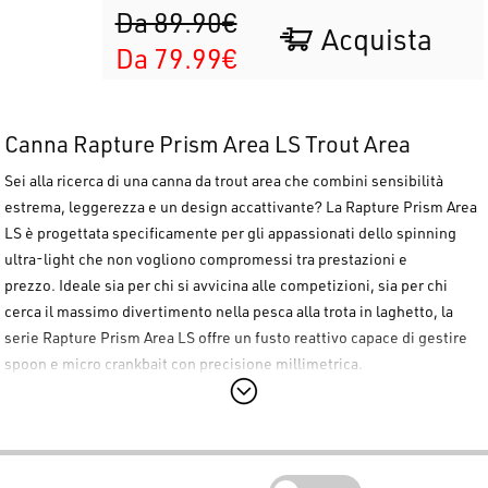
Da 89.90€
Acquista
Da 79.99€
Canna Rapture Prism Area LS Trout Area
Sei alla ricerca di una canna da trout area che combini sensibilità
estrema, leggerezza e un design accattivante? La
Rapture Prism Area
LS
è progettata specificamente per gli appassionati dello spinning
ultra-light che non vogliono compromessi tra prestazioni e
prezzo.
Ideale sia per chi si avvicina alle competizioni, sia per chi
cerca il massimo divertimento nella pesca alla trota in laghetto, la
serie
Rapture Prism Area LS
offre un fusto reattivo capace di gestire
spoon e micro crankbait con precisione millimetrica.
Caratteristiche Tecniche e Prestazioni
Il cuore della
Rapture Prism Area LS
è il fusto in Carbonio CX-1 Micro
Pitch. Questo materiale di alta qualità garantisce una struttura sottile