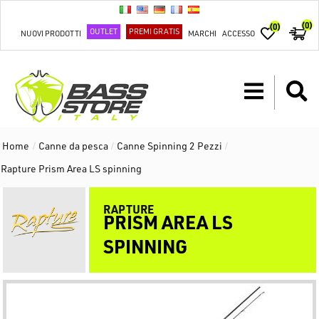
(0)
(0)
OUTLET
PREMI GRATIS
NUOVI PRODOTTI
MARCHI
ACCESSO
Home
/
Canne da pesca
/
Canne Spinning 2 Pezzi
/
Rapture Prism Area LS spinning
RAPTURE
PRISM AREA LS
SPINNING