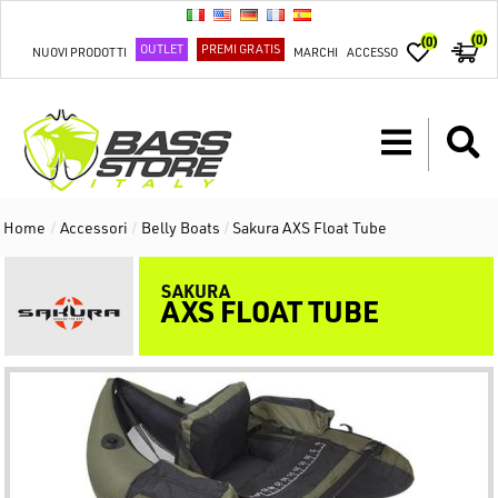
(0)
(0)
OUTLET
PREMI GRATIS
NUOVI PRODOTTI
MARCHI
ACCESSO
Home
/
Accessori
/
Belly Boats
/
Sakura AXS Float Tube
SAKURA
AXS FLOAT TUBE