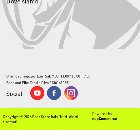
Dove siamo
Per quali tecniche di pesca è indicato il Sakura AXS?
Il belly
boat
Sakura AXS
è perfetto per il Bass Fishing e lo spinning ai
predatori in acque interne (laghi, stagni e fiumi a bassa
corrente) e per la pesca molto vicino alla costa in mare.
Acquista tutti gli accessori che ti occorrono per la pesca
sportiva su
www.bassstoreitaly.com
il negozio di pesca più
grande in Europa, con oltre 50.000 articoli pronti per la
spedizione.
Acquista ora il tuo nuovo Sakura AXS e prova
l'esperienza della pesca in belly boat per raggiungere quelle
Orari del negozio: Lun-Sab 9.00-13.00 / 15.00-19.00
zone che sono inaccessibili da riva!
Bass and Pike Tackle P.Iva 01361610551
Social
Powered by
Copyright © 2026 Bass Store Italy. Tutti i diritti
nopCommerce
riservati