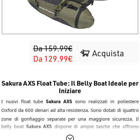
Da 159.99€
Acquista
Da 129.99€
Sakura AXS Float Tube: Il Belly Boat Ideale per
Iniziare
I nuovi float tube
Sakura AXS
sono realizzati in poliestere
Oxford da 600 denari ad alta resistenza.
Sono dotati di quattro
zone di gonfiaggio separate per una maggiore sicurezza.
Il
belly boat
Sakura AXS
dispone di ampie tasche che offrono
molto spazio per scatole di attrezzatura e accessori.
Quattro