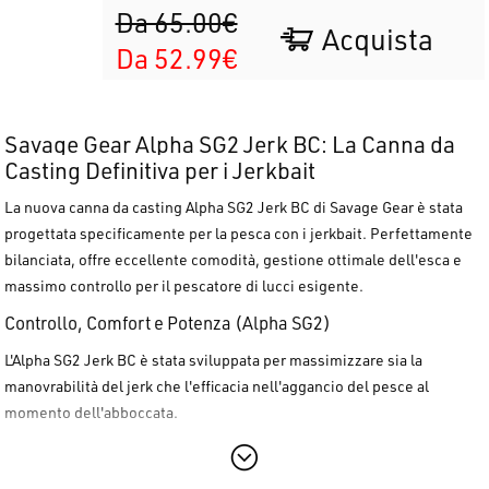
Da 65.00€
Acquista
Da 52.99€
Savage Gear Alpha SG2 Jerk BC: La Canna da
Casting Definitiva per i Jerkbait
La
nuova canna da casting Alpha SG2 Jerk BC
di Savage Gear è stata
progettata specificamente per la
pesca con i jerkbait
. Perfettamente
bilanciata, offre
eccellente comodità
, gestione ottimale dell'esca e
massimo controllo
per il pescatore di lucci esigente.
Controllo, Comfort e Potenza (Alpha SG2)
L'Alpha SG2 Jerk BC è stata sviluppata per massimizzare sia la
manovrabilità del jerk che l'efficacia nell'aggancio del pesce al
momento dell'abboccata.
Azione Rapida (Fast Action):
Ideale per manovrare con
precisione i jerk da luccio, garantendo un feedback istantaneo e