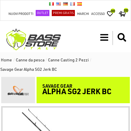
(0)
(0)
OUTLET
PREMI GRATIS
NUOVI PRODOTTI
MARCHI
ACCESSO
Home
/
Canne da pesca
/
Canne Casting 2 Pezzi
/
Savage Gear Alpha SG2 Jerk BC
SAVAGE GEAR
ALPHA SG2 JERK BC