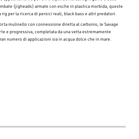
ombate (
jigheads
) armate con esche in plastica morbida, queste
ig per la ricerca di persici reali, black bass e altri predatori.
orta mulinello con connessione diretta al carbonio, le
Savage
orte e progressiva, completata da una vetta estremamente
ran numero di applicazioni sia in acqua dolce che in mare.
ità per garantire massima reattività e resistenza strutturale alla
 confortevole durante le più lunghe sessioni di pesca con la
sibilità e il contatto diretto con le vibrazioni del fusto della
ompetizione firmato
Savage Gear
che permette di trasportare la