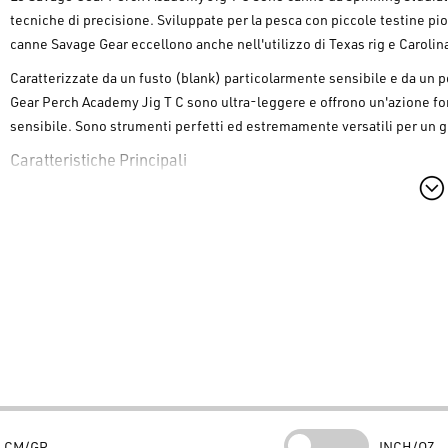
tecniche di precisione. Sviluppate per la pesca con piccole testine pi
canne
Savage Gear
eccellono anche nell'utilizzo di Texas rig e Carolina r
Caratterizzate da un fusto (blank) particolarmente sensibile e da un p
Gear Perch Academy Jig T C
sono ultra-leggere e offrono un'azione f
sensibile. Sono strumenti perfetti ed estremamente versatili per un g
Caratteristiche Principali
Blanks in Carbonio 24+30T:
Realizzate con carbonio di alta qual
tua
Savage Gear
.
Impugnatura in EVA:
Design ergonomico per una presa sicura e
Savage Gear Perch Academy Jig T C
.
Porta Mulinello Ergonomico:
Progettato per massimizzare la sen
Savage Gear
.
Custodia "Ready-to-Fish":
Fornite con un fodero rigido da c
canna già montata con il mulinello.
Riepilogo Tecnico
CM/GR
INCH/OZ