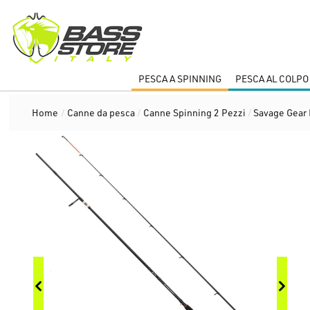
PESCA A SPINNING
PESCA AL COLPO
Home
/
Canne da pesca
/
Canne Spinning 2 Pezzi
/
Savage Gear