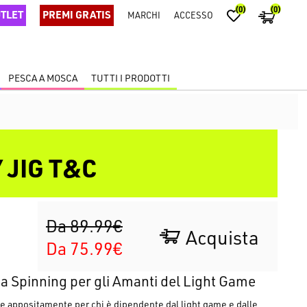
(0)
(0)
TLET
PREMI GRATIS
MARCHI
ACCESSO
PESCA A MOSCA
TUTTI I PRODOTTI
 JIG T&C
Da 89.99€
Acquista
Da 75.99€
a Spinning per gli Amanti del Light Game
e appositamente per chi è dipendente dal light game e dalle