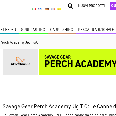
OU
NUOVI PRODOTTI
 E FEEDER
SURFCASTING
CARPFISHING
PESCA TRADIZIONALE
 Perch Academy Jig T&C
SAVAGE GEAR
PERCH ACADEMY
Savage Gear Perch Academy Jig T C: Le Canne d
Le
Savage Gear Perch Academy Jig T C
sono canne da spinning studiat