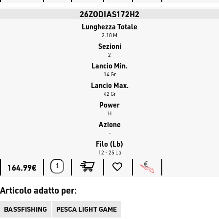
d'acqua dolce e mare.
26ZODIAS172H2
Lunghezza Totale
2.18 M
Sezioni
2
Lancio Min.
14 Gr
Lancio Max.
42 Gr
Power
H
Azione
-
Filo (lb)
12 - 25 Lb
164.99€
Articolo adatto per:
BASSFISHING
PESCA LIGHT GAME