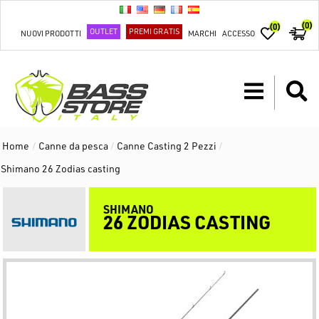
(0)
(0)
OUTLET
PREMI GRATIS
NUOVI PRODOTTI
MARCHI
ACCESSO
Home
/
Canne da pesca
/
Canne Casting 2 Pezzi
/
Shimano 26 Zodias casting
SHIMANO
26 ZODIAS CASTING