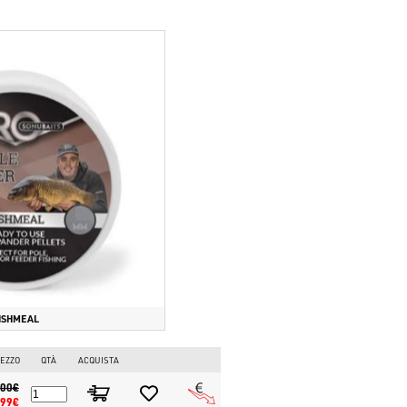
ISHMEAL
EZZO
QTÀ
ACQUISTA
.00€
.99€