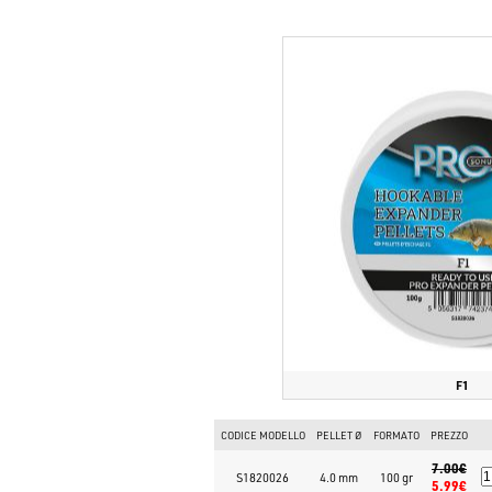
F1
CODICE MODELLO
PELLET Ø
FORMATO
PREZZO
7.00€
S1820026
4.0 mm
100 gr
5.99€