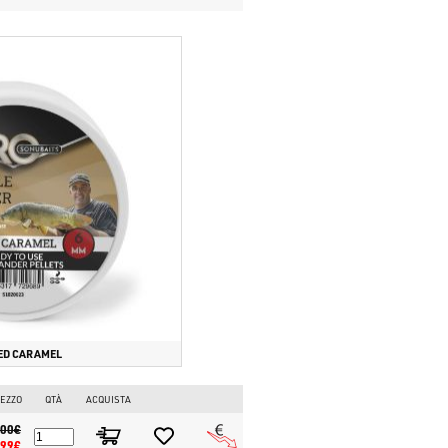
ED CARAMEL
EZZO
QTÀ
ACQUISTA
.00€
.99€