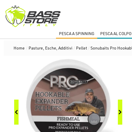
PESCA A SPINNING
PESCA AL COLPO
Home
/
Pasture, Esche, Additivi
/
Pellet
/
Sonubaits Pro Hookabl