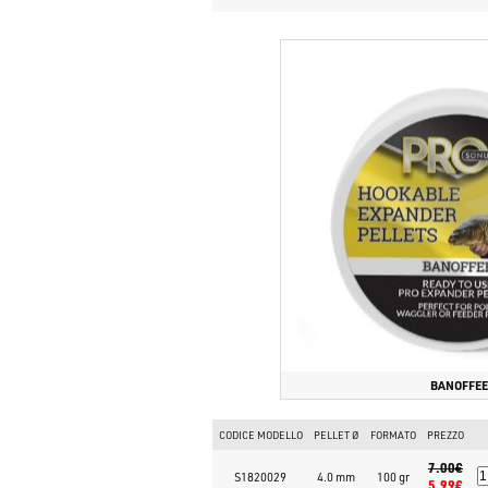
BANOFFEE
CODICE MODELLO
PELLET Ø
FORMATO
PREZZO
7.00€
S1820029
4.0 mm
100 gr
5.99€