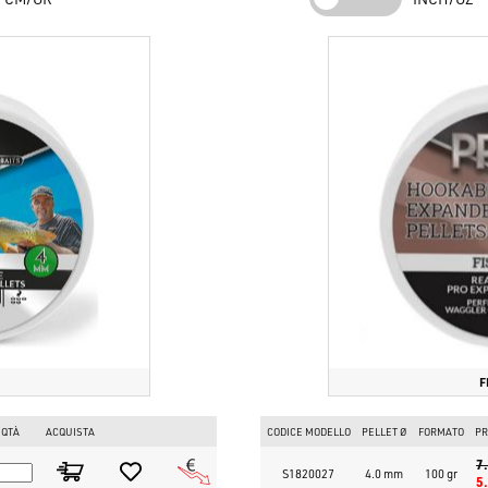
F
QTÀ
ACQUISTA
CODICE MODELLO
PELLET Ø
FORMATO
PR
7
S1820027
4.0 mm
100 gr
5