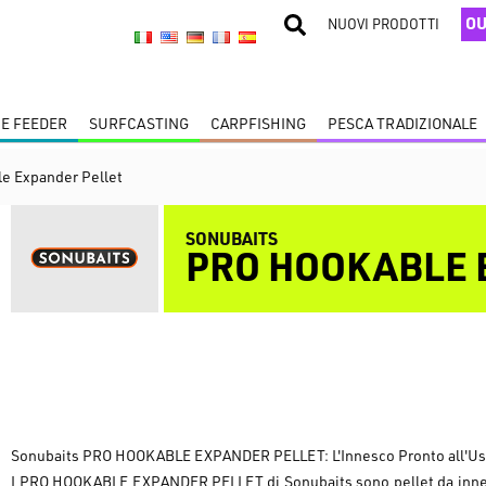
OU
NUOVI PRODOTTI
 E FEEDER
SURFCASTING
CARPFISHING
PESCA TRADIZIONALE
e Expander Pellet
SONUBAITS
PRO HOOKABLE 
Sonubaits PRO HOOKABLE EXPANDER PELLET: L'Innesco Pronto all'Uso 
I PRO HOOKABLE EXPANDER PELLET di Sonubaits sono pellet da innes