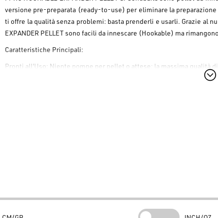
versione pre-preparata (ready-to-use) per eliminare la preparazion
ti offre la qualità senza problemi: basta prenderli e usarli. Grazie 
EXPANDER PELLET sono facili da innescare (Hookable) ma rimangono re
Caratteristiche Principali:
Pronti all'Uso: Niente pompe per pellet o attese; la massima qualità
Diametri e Aromi Top: Disponibili nei formati 6mm e 8mm. Scegli t
nuovissimo Banoffee.
Confezione Sicura: Forniti in un barattolo con tappo a vite per 
perfette condizioni.
Non perdere tempo, investi nella tua prossima cattura con la qualità g
CM/GR
INCH/OZ