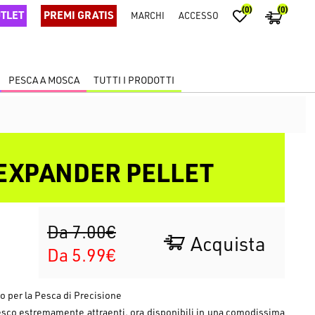
(0)
(0)
TLET
PREMI GRATIS
MARCHI
ACCESSO
PESCA A MOSCA
TUTTI I PRODOTTI
EXPANDER PELLET
Da 7.00€
Acquista
Da 5.99€
per la Pesca di Precisione
co estremamente attraenti, ora disponibili in una comodissima