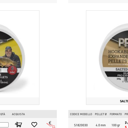
SALT
QTÀ
ACQUISTA
CODICE MODELLO
PELLET Ø
FORMATO
PR
7
S1820030
4.0 mm
100 gr
5