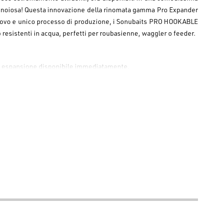
e noiosa! Questa innovazione della rinomata gamma Pro Expander
al nuovo e unico processo di produzione, i Sonubaits PRO HOOKABLE
sistenti in acqua, perfetti per roubasienne, waggler o feeder.
 di espansione disponibile immediatamente.
ra i gusti più catturanti: F1, Fishmeal, Bloodworm, Krill e il
mantenere i PRO HOOKABLE EXPANDER PELLET sempre freschi e in
arantita Sonubaits!