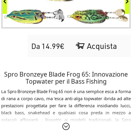
Acquista
Da 14.99€
Spro Bronzeye Blade Frog 65: Innovazione
Topwater per il Bass Fishing
La
Spro Bronzeye Blade Frog 65
non è una semplice esca a forma
di rana a corpo cavo, ma 'esca anti-alga topwater ibrida ad alte
prestazioni progettata per fare la differenza insidiando lucci,
black bass, snakehead e qualsiasi cosa preda in mezzo a
ostacoli affioranti . Rispetto ai modelli tradizionali, la
Spro
Bronzeye Blade Frog 65
sostituisce i classici skirt in gomma con