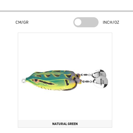
due pale Colorado montate sulla coda. Questa modifica
strutturale permette alla
Spro Bronzeye Blade Frog 65
di
produrre un flash visivo costante e un ronzio sottile che attira i
CM/GR
INCH/OZ
predatori anche in acque torbide.
Caratteristiche Tecniche e Costruttive
Il design della
Spro Bronzeye Blade Frog 65
è studiato per
massimizzare il numero di catture grazie a componenti di
altissimo livello. La
Spro Bronzeye Blade Frog 65
è armata di
serie con un amo doppio Gamakatsu EWG 4/0, un punto di
riferimento per robustezza e capacità di penetrazione nel Bass
Fishing pesante. Nonostante le pale, la
Spro Bronzeye Blade Frog
65
mantiene una galleggiabilità eccellente e un assetto anti-alga
che permette di pescare dove altre esche fallirebbero.
Versatilità d'uso in Cover e Open Water
Uno dei vantaggi della
Spro Bronzeye Blade Frog 65
è la sua
capacità di adattarsi a diversi stili di recupero. Puoi far nuotare
NATURAL GREEN
la
Spro Bronzeye Blade Frog 65
con un recupero costante per