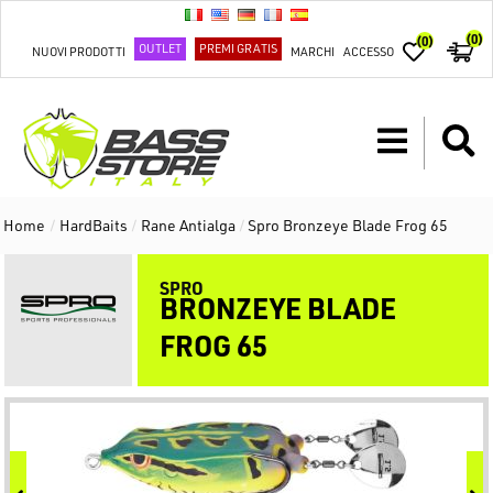
(0)
(0)
OUTLET
PREMI GRATIS
NUOVI PRODOTTI
MARCHI
ACCESSO
Home
/
HardBaits
/
Rane Antialga
/
Spro Bronzeye Blade Frog 65
SPRO
BRONZEYE BLADE
FROG 65