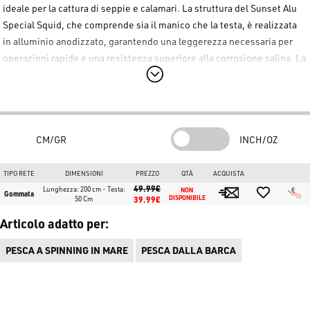
ideale per la cattura di seppie e calamari. La struttura del
Sunset Alu
Special Squid
, che comprende sia il manico che la testa, è realizzata
in alluminio anodizzato, garantendo una leggerezza necessaria per
operazioni rapide e una resistenza superiore alla corrosione salina. La
rete del
Sunset Alu Special Squid
è prodotta in silicone di alta qualità
con maglie da 20mm, una scelta progettuale che permette di limitare
al minimo i danni ai delicatissimi ami ad ago delle totanare.
Con una lunghezza totale di 1,50 metri, il
Sunset Alu Special Squid
CM/GR
INCH/OZ
offre la portata necessaria per operare da moli o scogliere. La
particolare consistenza della rete in silicone "blocca"
TIPO RETE
DIMENSIONI
PREZZO
QTÀ
ACQUISTA
istantaneamente cefalopodi come seppie e calamari non appena
49.99€
Lunghezza: 200 cm - Testa:
NON 
Gommata
entrano nel guadino, evitando fughe e semplificando la fase di
50 Cm
39.99€
DISPONIBILE
slamatura. Robusto, moderno e resistente, questo guadino è un
Articolo adatto per:
investimento essenziale per la longevità dell'attrezzatura da eging.
PESCA A SPINNING IN MARE
PESCA DALLA BARCA
Caratteristiche Principali:
Materiale:
Manico e testa in alluminio anodizzato
anticorrosione.