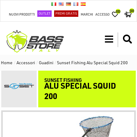
(0)
(0)
OUTLET
PREMI GRATIS
NUOVI PRODOTTI
MARCHI
ACCESSO
Home
/
Accessori
/
Guadini
/
Sunset Fishing Alu Special Squid 200
SUNSET FISHING
ALU SPECIAL SQUID
200