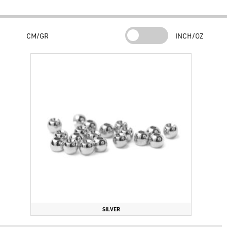
Alta Densità:
Tungsteno di altissima qualità per una zavorra
extra in volumi ridotti.
CM/GR
INCH/OZ
Finitura Durevole:
Colorazione resistente all'usura e
all'acqua.
Design Svasato:
Foro interno ottimizzato per passare
agevolmente sulla curvatura dell'amo.
Versatilità:
Consigliate per l'uso su ami dritti (straight) per
pesca a mosca ed a spinning.
Riepilogo del Prodotto
Caratteristiche specifiche:
Perline in tungsteno ad alta densità
con design svasato per un facile montaggio.
Tre motivi per sceglierle:
Massimo peso con ingombro minimo per una discesa
rapida.
SILVER
Profilo idrodinamico che mantiene l'esca discreta.