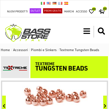
(0)
(0)
OUTLET
PREMI GRATIS
NUOVI PRODOTTI
MARCHI
ACCESSO
Home
/
Accessori
/
Piombi e Sinkers
/
Textreme Tungsten Beads
TEXTREME
TUNGSTEN BEADS