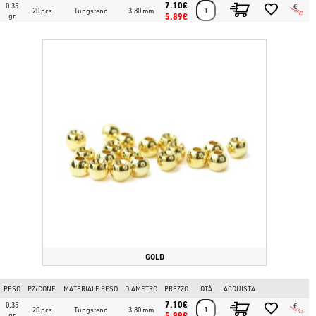
7.10€
0.35
20 pcs
Tungsteno
3.80 mm
gr
5.89€
GOLD
PESO
PZ/CONF.
MATERIALE PESO
DIAMETRO
PREZZO
QTÀ
ACQUISTA
7.10€
0.35
20 pcs
Tungsteno
3.80 mm
gr
5.99€