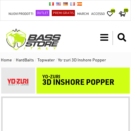
(0)
(0)
OUTLET
PREMI GRATIS
NUOVI PRODOTTI
MARCHI
ACCESSO
Home
/
HardBaits
/
Topwater
/
Yo-zuri 3D Inshore Popper
YO-ZURI
3D INSHORE POPPER