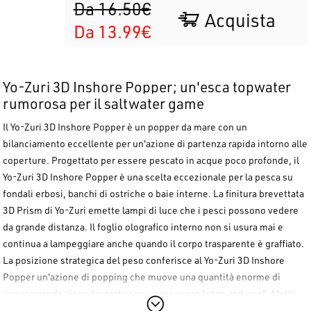
Da 16.50€
Acquista
Da 13.99€
Yo-Zuri 3D Inshore Popper; un'esca topwater
rumorosa per il saltwater game
Il
Yo-Zuri 3D Inshore Popper
è un popper da mare con un
bilanciamento eccellente per un'azione di partenza rapida intorno alle
coperture. Progettato per essere pescato in acque poco profonde, il
Yo-Zuri 3D Inshore Popper
è una scelta eccezionale per la pesca su
fondali erbosi, banchi di ostriche o baie interne. La finitura brevettata
3D Prism di Yo-Zuri emette lampi di luce che i pesci possono vedere
da grande distanza. Il foglio olografico interno non si usura mai e
continua a lampeggiare anche quando il corpo trasparente è graffiato.
La posizione strategica del peso conferisce al
Yo-Zuri 3D Inshore
Popper
un'azione di popping che muove una quantità enorme di
acqua quando viene lavorato con un recupero "stop and pop". Metti
tutto insieme e avrai un'esca artificiale saltwater di alta qualità a un