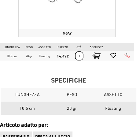
Compra tutte le esche giapponesi
Yo-Zuri 3DB Series Wake Prop
105mm
e gli altri prodotti Yo-Zuri su
www.bassstoreitaly.com
, il più
grande market place per la pesca sportiva in Europa. Scegli tra
migliaia di prodotti JDM (JAPAN DOMESTIC MARKET) in pronta
consegna!
MGAY
LUNGHEZZA
PESO
ASSETTO
PREZZO
QTÀ
ACQUISTA
14.49€
10.5 cm
28 gr
Floating
SPECIFICHE
LUNGHEZZA
PESO
ASSETTO
10.5 cm
28 gr
Floating
Articolo adatto per:
BASSFISHING
PESCA AL LUCCIO