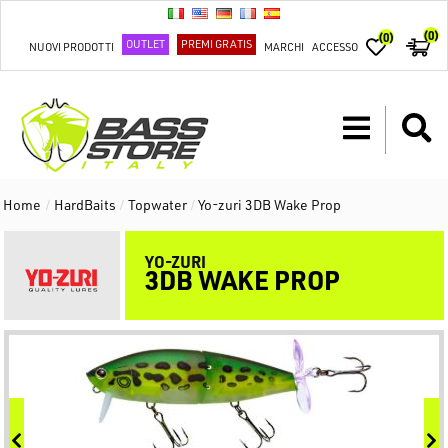
(0)
(0)
OUTLET
PREMI GRATIS
NUOVI PRODOTTI
MARCHI
ACCESSO
Home
/
HardBaits
/
Topwater
/
Yo-zuri 3DB Wake Prop
YO-ZURI
3DB WAKE PROP