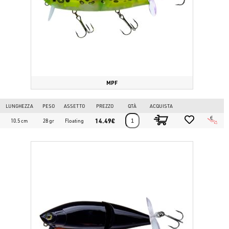
finishes (Branchie, pinne, scaglie dipinte internamente e
finiture 3D Prism brevettate)
UV Polycarbonate Prop (Elica in Policarbonato UV)
Round Bend Black Nickel Hooks (Ancorette a curvatura tonda in
Nichel Nero)
Tough and Durable ABS Resin Material (Materiale in resina ABS
MPF
robusto e durevole)
LUNGHEZZA
PESO
ASSETTO
PREZZO
QTÀ
ACQUISTA
Lunghezza: 105mm
14.49€
10.5 cm
28 gr
Floating
Pesce target: BLACK BASS - LUCCIO (PIKE)
Riepilogo del Prodotto
Caratteristiche Specifiche del Prodotto
Lo
Yo-Zuri 3DB Series Wake Prop 105mm
è un'esca topwater rigida e
snodata (single-jointed) prodotta in resina ABS ad alta resistenza.
Unisce la paletta verticale da wakebait a un'elica posteriore reattiva ai
raggi UV (propbait). Integra gli esclusivi inserti olografici interni 3D
Prism ed è equipaggiato con tre ancorette Round Bend Black Nickel.