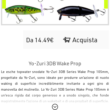
Acquista
Da 14.49€
Yo-Zuri 3DB Wake Prop
Le esche topwater snodate
Yo-Zuri 3DB Series Wake Prop 105mm
,
progettate da Yo-Zuri, sono ideate per produrre un'azione di nuoto
waking
di superficie incredibilmente invitante a ogni giro di
manovella del mulinello. Lo
Yo-Zuri 3DB Series Wake Prop 105mm
è
un'esca rigida dal corpo generoso e a snodo singolo, che fonde
magistralmente l'azione di un wakebait e di una propbait di superficie.
Costruito con una robusta paletta verticale e un'elica