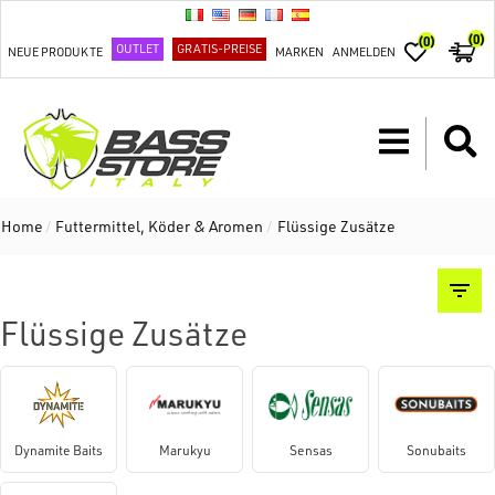
(0)
(0)
OUTLET
GRATIS-PREISE
NEUE PRODUKTE
MARKEN
ANMELDEN
Home
/
Futtermittel, Köder & Aromen
/
Flüssige Zusätze
Flüssige Zusätze
Dynamite Baits
Marukyu
Sensas
Sonubaits