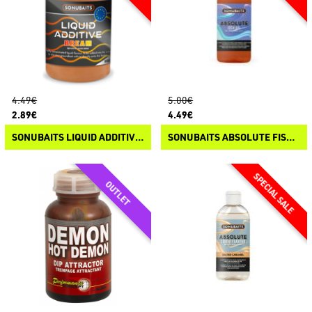
4.49€
5.00€
2.89€
4.49€
SONUBAITS LIQUID ADDITIVES
SONUBAITS ABSOLUTE FISH OIL