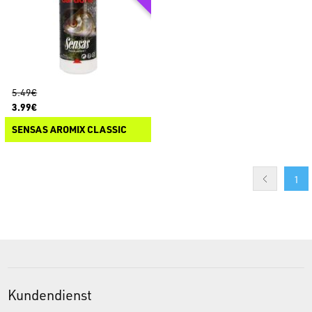
5.49€
3.99€
SENSAS AROMIX CLASSIC
1
Kundendienst