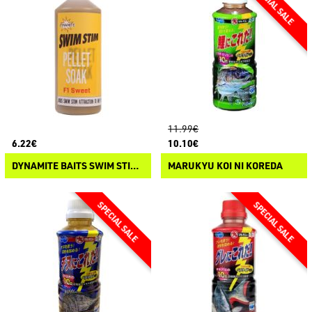
11.99€
6.22€
10.10€
DYNAMITE BAITS SWIM STIM PELLET SOAK
MARUKYU KOI NI KOREDA