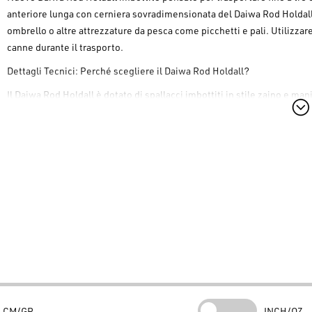
anteriore lunga con cerniera sovradimensionata del
Daiwa Rod Holdal
ombrello o altre attrezzature da pesca come picchetti e pali. Utilizzare
canne durante il trasporto.
Dettagli Tecnici: Perché scegliere il Daiwa Rod Holdall?
Il
Daiwa Rod Holdall
è dotato di spallacci imbottiti in stile zaino e ma
spostamenti. Il materiale idrorepellente del
Daiwa Rod Holdall
protegg
impedisce l'assorbimento dell'acqua da superfici bagnate. Le cerniere
anticorrosione, ideali per l'uso in ambienti marini o d'acqua dolce.
Materiale:
Poliestere
Quali sono le caratteristiche specifiche del prodotto?
Il
Daiwa Rod Hol
con fondo in gomma impermeabile, spallacci a zaino e tasca esterna p
Quali sono i tre motivi principali per scegliere il Daiwa Rod Holdall?
Protezione Completa:
L'imbottitura e il materiale idrorepellent
Trasporto Confortevole:
Gli spallacci in stile zaino rendono agevo
Resistenza Estrema:
Cerniere anticorrosione e fondo in gomma 
CM/GR
INCH/OZ