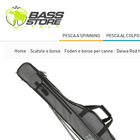
PESCA A SPINNING
PESCA AL COLPO
Home
/
Scatole e borse
/
Foderi e borse per canne
/
Daiwa Rod H