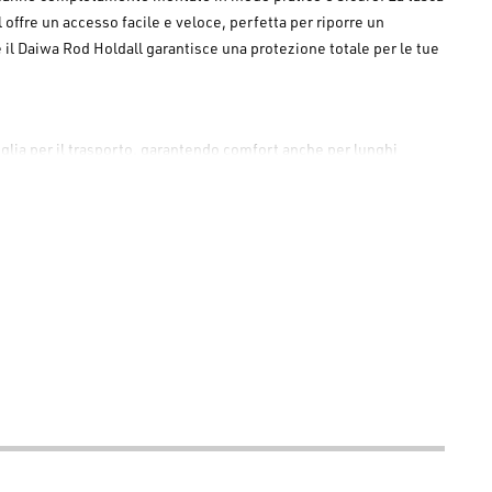
l
offre un accesso facile e veloce, perfetta per riporre un
 il
Daiwa Rod Holdall
garantisce una protezione totale per le tue
niglia per il trasporto, garantendo comfort anche per lunghi
e l'attrezzatura dall'umidità, mentre il fondo in gomma
 extra-large del
Daiwa Rod Holdall
sono robuste, resistenti e
dall
è un fodero imbottito in poliestere per 3 canne montate,
er picchetti o ombrellone.
e salvaguardano canne e mulinelli.
li anche i lunghi tragitti a piedi.
per una massima durata nel tempo.