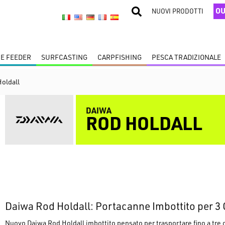
OU
NUOVI PRODOTTI
 E FEEDER
SURFCASTING
CARPFISHING
PESCA TRADIZIONALE
oldall
DAIWA
ROD HOLDALL
Daiwa Rod Holdall: Portacanne Imbottito per 3
Nuovo
Daiwa Rod Holdall
imbottito pensato per trasportare fino a tr