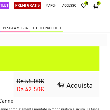
(0)
(0)
TLET
PREMI GRATIS
MARCHI
ACCESSO
PESCA A MOSCA
TUTTI I PRODOTTI
Da 55.00€
Acquista
Da 42.50€
 Canne
e canne completamente montate in modo pratico e sicuro. La tasca