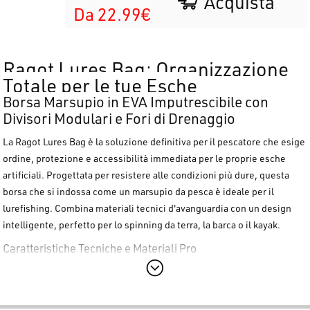
Acquista
Da 22.99€
Ragot Lures Bag: Organizzazione
Totale per le tue Esche
Borsa Marsupio in EVA Imputrescibile con
Divisori Modulari e Fori di Drenaggio
La
Ragot Lures Bag
è la soluzione definitiva per il pescatore che esige
ordine, protezione e accessibilità immediata per le proprie esche
artificiali. Progettata per resistere alle condizioni più dure, questa
borsa che
si indossa come un marsupio da pesca
è ideale per il
lurefishing. Combina materiali tecnici d'avanguardia con un design
intelligente, perfetto per lo spinning da terra, la barca o il kayak.
Caratteristiche Tecniche e Materiali Pro
La Ragot Lures Bag è un ibrido tra borsa e marsupio, un sistema di
stoccaggio professionale costruito per durare nel tempo, ideale per la
pesca a spinning in mare.