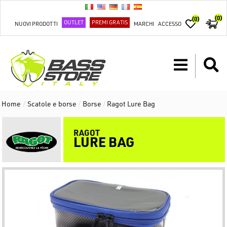
(0)
(0)
OUTLET
PREMI GRATIS
NUOVI PRODOTTI
MARCHI
ACCESSO
Home
/
Scatole e borse
/
Borse
/
Ragot Lure Bag
RAGOT
LURE BAG