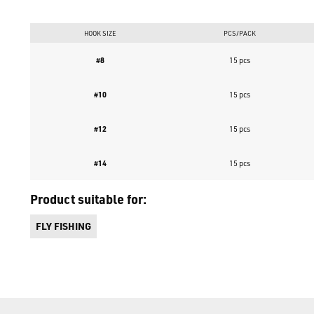
HOOK SIZE
PCS/PACK
#8
15 pcs
#10
15 pcs
#12
15 pcs
#14
15 pcs
Product suitable for:
FLY FISHING