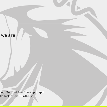
 we are
ning: Mon-Sat 9am-1pm / 3pm-7pm
ike Tackle P.Iva 01361610551