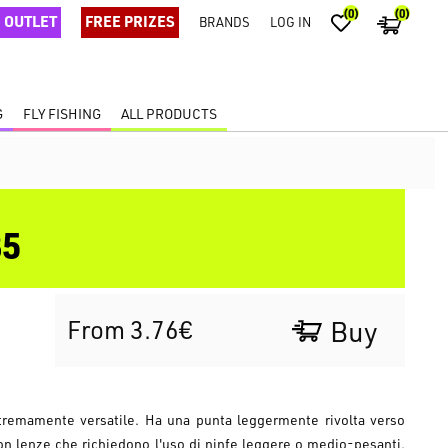
(0)
(0)
OUTLET
FREE PRIZES
BRANDS
LOG IN
G
FLY FISHING
ALL PRODUCTS
5
From 3.76€
Buy
tremamente versatile. Ha una punta leggermente rivolta verso
 con lenze che richiedono l'uso di ninfe leggere o medio-pesanti,